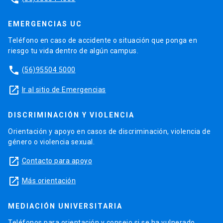
EMERGENCIAS UC
Teléfono en caso de accidente o situación que ponga en
riesgo tu vida dentro de algún campus.
phone
(56)95504 5000
launch
Ir al sitio de Emergencias
DISCRIMINACIÓN Y VIOLENCIA
Orientación y apoyo en casos de discriminación, violencia de
género o violencia sexual.
launch
Contacto para apoyo
launch
Más orientación
MEDIACIÓN UNIVERSITARIA
Teléfonos para orientación y consejo si se ha vulnerado