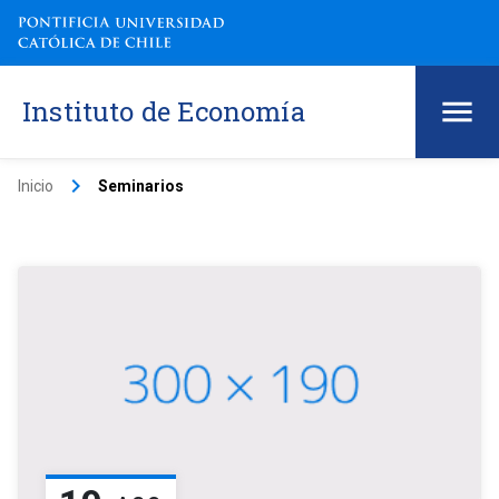
Instituto de Economía
keyboard_arrow_right
Inicio
Seminarios