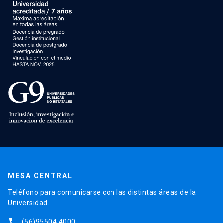
MESA CENTRAL
Teléfono para comunicarse con las distintas áreas de la
Universidad.
phone
(56)95504 4000