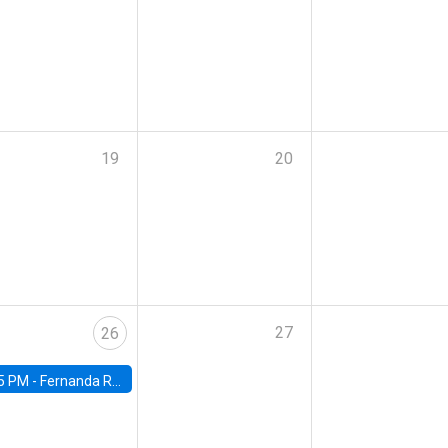
19
20
27
26
5 PM -
Fernanda Rojas Ampuero, University of Wisconsin-Madison