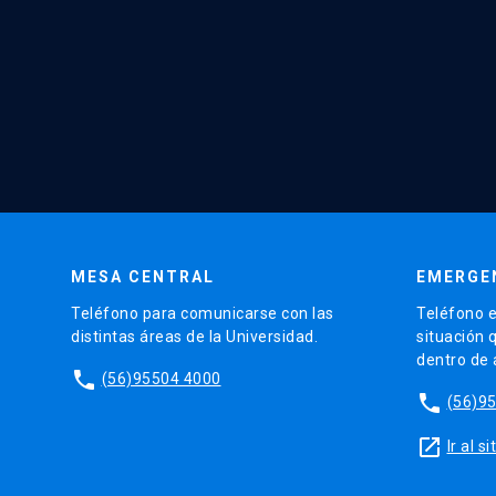
MESA CENTRAL
EMERGE
Teléfono para comunicarse con las
Teléfono e
distintas áreas de la Universidad.
situación 
dentro de
phone
(56)95504 4000
phone
(56)9
launch
Ir al 