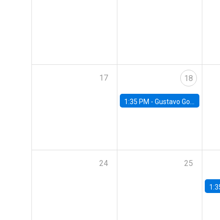
17
18
1:35 PM -
Gustavo González, Banco Central de Chile
24
25
1:3