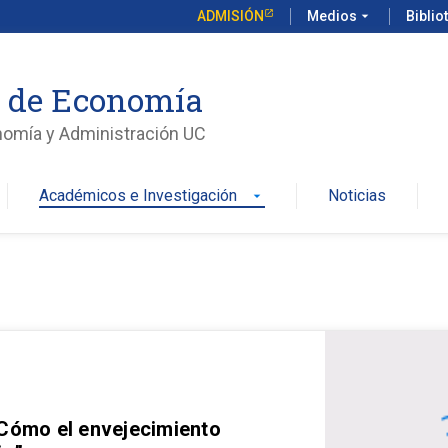
ADMISIÓN
Medios
arrow_drop_down
Biblio
o de Economía
nomía y Administración UC
Académicos e Investigación
Noticias
arrow_drop_down
 Cómo el envejecimiento