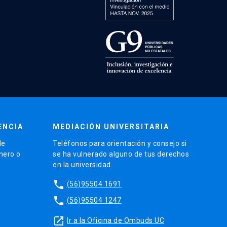
ENCIA
MEDIACIÓN UNIVERSITARIA
de
Teléfonos para orientación y consejo si
énero o
se ha vulnerado alguno de tus derechos
en la universidad.
phone
(56)95504 1691
phone
(56)95504 1247
launch
Ir a la Oficina de Ombuds UC