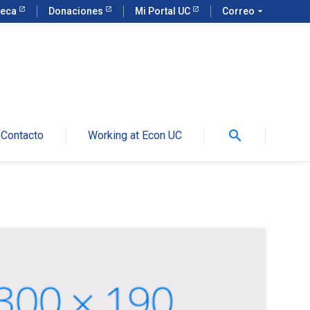
teca
Donaciones
Mi Portal UC
Correo
arrow_drop_down
search
Contacto
Working at Econ UC