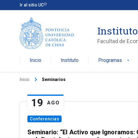
Ir al sitio UC
Institut
Facultad de Eco
Inicio
Instituto
Programas
arrow_drop_down
keyboard_arrow_right
Inicio
Seminarios
19
AGO
Conferencias
Seminario: “El Activo que Ignoramos: