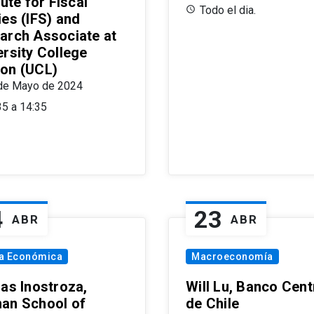
tute for Fiscal
Todo el dia.
ies (IFS) and
arch Associate at
ersity College
on (UCL)
de Mayo de 2024
35 a 14:35
4
23
ABR
ABR
ía Económica
Macroeconomía
las Inostroza,
Will Lu, Banco Cent
an School of
de Chile