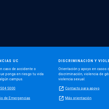
NCIAS UC
DISCRIMINACIÓN Y VIOL
n caso de accidente o
Orientación y apoyo en casos 
que ponga en riesgo tu vida
discriminación, violencia de g
 algún campus.
violencia sexual.
launch
5504 5000
Contacto para apoyo
launch
sitio de Emergencias
Más orientación