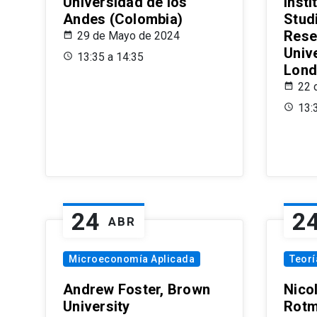
Universidad de los
Insti
Andes (Colombia)
Stud
Rese
29 de Mayo de 2024
Univ
13:35 a 14:35
Lond
22 
13:
24
2
ABR
Microeconomía Aplicada
Teor
Andrew Foster, Brown
Nico
University
Rotm