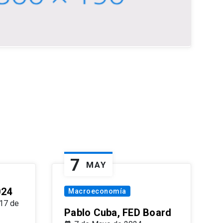
7
MAY
024
Macroeconomía
17 de
Pablo Cuba, FED Board