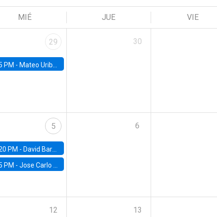
MIÉ
JUE
VIE
30
29
5 PM -
Mateo Uribe-Castro, Universidad de los Andes (Colombia)
6
5
20 PM -
David Bardey, Universidad de los Andes - CEDE
5 PM -
Jose Carlo Bermudez, UC (ME) & World Bank
12
13