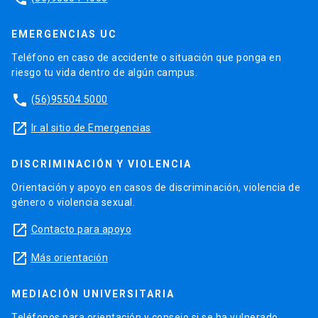
EMERGENCIAS UC
Teléfono en caso de accidente o situación que ponga en
riesgo tu vida dentro de algún campus.
phone
(56)95504 5000
launch
Ir al sitio de Emergencias
DISCRIMINACIÓN Y VIOLENCIA
Orientación y apoyo en casos de discriminación, violencia de
género o violencia sexual.
launch
Contacto para apoyo
launch
Más orientación
MEDIACIÓN UNIVERSITARIA
Teléfonos para orientación y consejo si se ha vulnerado