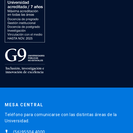
MESA CENTRAL
Teléfono para comunicarse con las distintas áreas de la
Universidad.
phone
(56)95504 4000