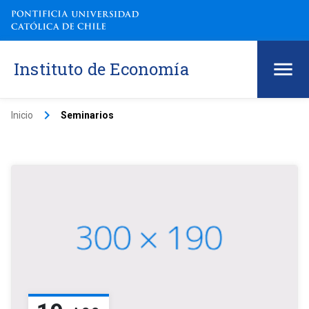
Instituto de Economía
keyboard_arrow_right
Inicio
Seminarios