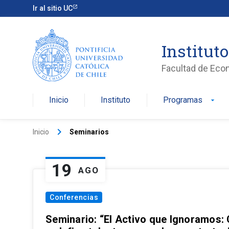
Ir al sitio UC
Institut
Facultad de Eco
Inicio
Instituto
Programas
arrow_drop_down
keyboard_arrow_right
Inicio
Seminarios
19
AGO
Conferencias
Seminario: “El Activo que Ignoramos: