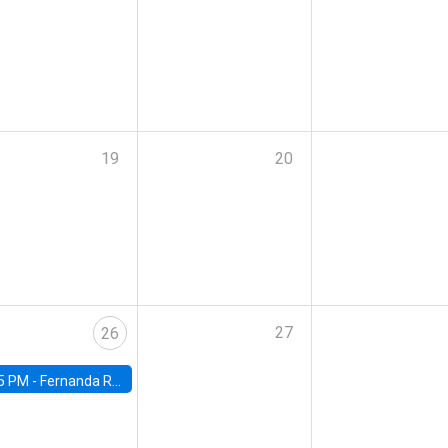
19
20
27
26
5 PM -
Fernanda Rojas Ampuero, University of Wisconsin-Madison