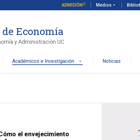
ADMISIÓN
Medios
arrow_drop_down
Biblio
o de Economía
nomía y Administración UC
Académicos e Investigación
Noticias
arrow_drop_down
 Cómo el envejecimiento