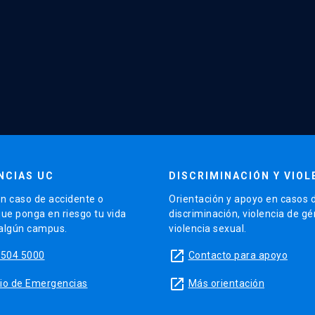
NCIAS UC
DISCRIMINACIÓN Y VIOL
n caso de accidente o
Orientación y apoyo en casos 
que ponga en riesgo tu vida
discriminación, violencia de g
 algún campus.
violencia sexual.
launch
5504 5000
Contacto para apoyo
launch
sitio de Emergencias
Más orientación