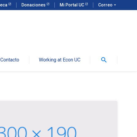
teca
Donaciones
Mi Portal UC
Correo
arrow_drop_down
search
Contacto
Working at Econ UC