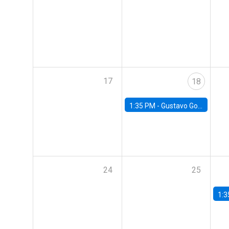
17
18
1:35 PM -
Gustavo González, Banco Central de Chile
24
25
1:3