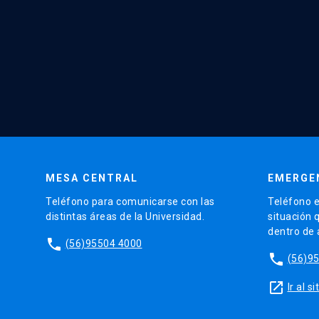
MESA CENTRAL
EMERGE
Teléfono para comunicarse con las
Teléfono e
distintas áreas de la Universidad.
situación 
dentro de
phone
(56)95504 4000
phone
(56)9
launch
Ir al 