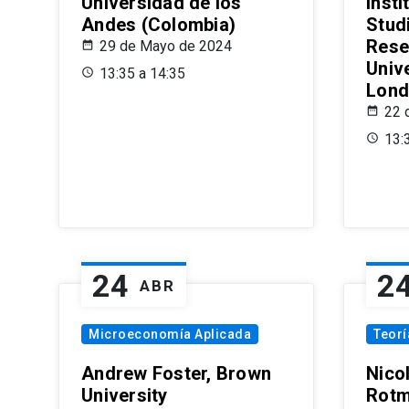
Universidad de los
Insti
Andes (Colombia)
Stud
Rese
29 de Mayo de 2024
Univ
13:35 a 14:35
Lond
22 
13:
24
2
ABR
Microeconomía Aplicada
Teor
Andrew Foster, Brown
Nico
University
Rotm