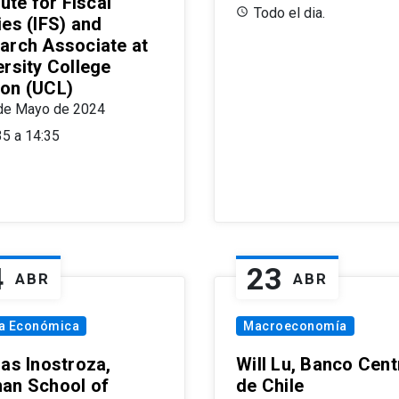
tute for Fiscal
Todo el dia.
ies (IFS) and
arch Associate at
ersity College
on (UCL)
de Mayo de 2024
35 a 14:35
4
23
ABR
ABR
ía Económica
Macroeconomía
las Inostroza,
Will Lu, Banco Cent
an School of
de Chile