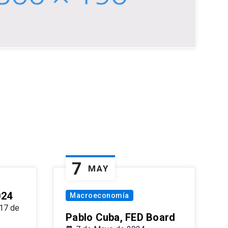
7
MAY
024
Macroeconomía
17 de
Pablo Cuba, FED Board