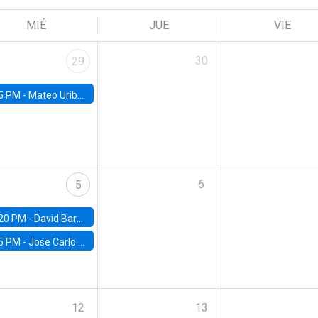
MIÉ
JUE
VIE
30
29
5 PM -
Mateo Uribe-Castro, Universidad de los Andes (Colombia)
6
5
20 PM -
David Bardey, Universidad de los Andes - CEDE
5 PM -
Jose Carlo Bermudez, UC (ME) & World Bank
12
13