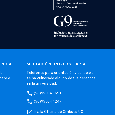
ENCIA
MEDIACIÓN UNIVERSITARIA
de
Teléfonos para orientación y consejo si
énero o
se ha vulnerado alguno de tus derechos
en la universidad.
phone
(56)95504 1691
phone
(56)95504 1247
launch
Ir a la Oficina de Ombuds UC