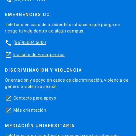
EMERGENCIAS UC
Teléfono en caso de accidente o situación que ponga en
riesgo tu vida dentro de algún campus.
phone
(56)95504 5000
launch
Ir al sitio de Emergencias
DISCRIMINACIÓN Y VIOLENCIA
Orientación y apoyo en casos de discriminación, violencia de
género o violencia sexual.
launch
Contacto para apoyo
launch
Más orientación
MEDIACIÓN UNIVERSITARIA
Teléfonos para orientación y consejo si se ha vulnerado