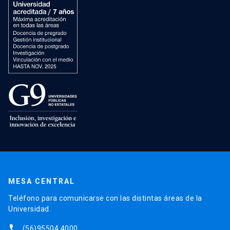
MESA CENTRAL
Teléfono para comunicarse con las distintas áreas de la
Universidad.
phone
(56)95504 4000