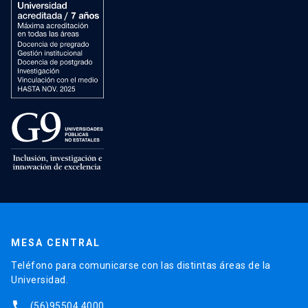
MESA CENTRAL
Teléfono para comunicarse con las distintas áreas de la
Universidad.
phone
(56)95504 4000