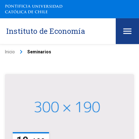
Instituto de Economía
keyboard_arrow_right
Inicio
Seminarios