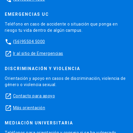
EMERGENCIAS UC
Teléfono en caso de accidente o situación que ponga en
riesgo tu vida dentro de algún campus.
phone
(56)95504 5000
launch
Ir al sitio de Emergencias
DISCRIMINACIÓN Y VIOLENCIA
Orientación y apoyo en casos de discriminación, violencia de
género o violencia sexual.
launch
Contacto para apoyo
launch
Más orientación
MEDIACIÓN UNIVERSITARIA
Teléfonos para orientación y consejo si se ha vulnerado