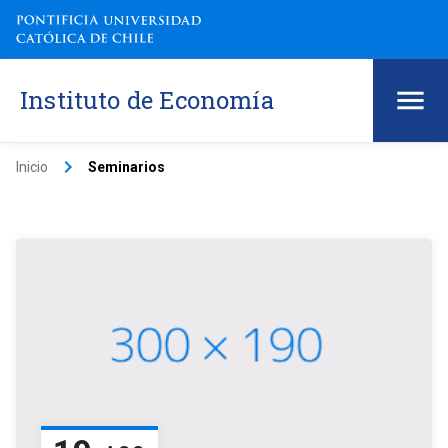
Instituto de Economía
keyboard_arrow_right
Inicio
Seminarios