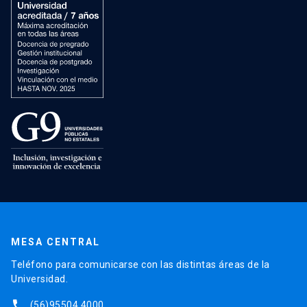
MESA CENTRAL
Teléfono para comunicarse con las distintas áreas de la
Universidad.
phone
(56)95504 4000