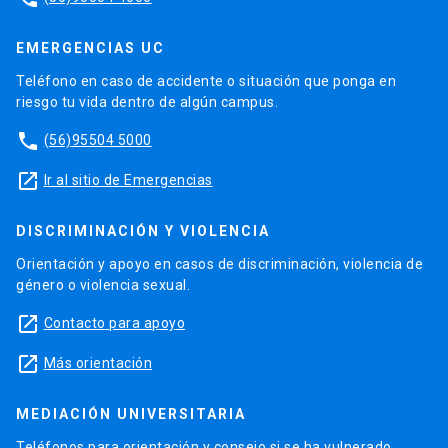
EMERGENCIAS UC
Teléfono en caso de accidente o situación que ponga en
riesgo tu vida dentro de algún campus.
phone
(56)95504 5000
launch
Ir al sitio de Emergencias
DISCRIMINACIÓN Y VIOLENCIA
Orientación y apoyo en casos de discriminación, violencia de
género o violencia sexual.
launch
Contacto para apoyo
launch
Más orientación
MEDIACIÓN UNIVERSITARIA
Teléfonos para orientación y consejo si se ha vulnerado