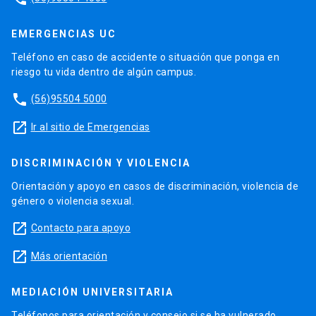
EMERGENCIAS UC
Teléfono en caso de accidente o situación que ponga en
riesgo tu vida dentro de algún campus.
phone
(56)95504 5000
launch
Ir al sitio de Emergencias
DISCRIMINACIÓN Y VIOLENCIA
Orientación y apoyo en casos de discriminación, violencia de
género o violencia sexual.
launch
Contacto para apoyo
launch
Más orientación
MEDIACIÓN UNIVERSITARIA
Teléfonos para orientación y consejo si se ha vulnerado