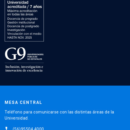
MESA CENTRAL
Teléfono para comunicarse con las distintas áreas de la
Universidad.
phone
(56)95504 4000