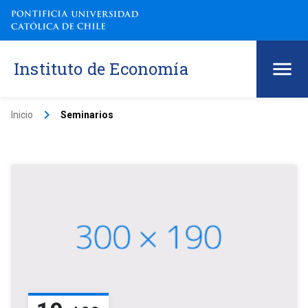
Instituto de Economía
keyboard_arrow_right
Inicio
Seminarios