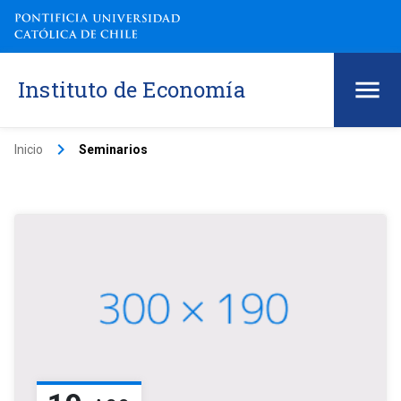
Instituto de Economía
keyboard_arrow_right
Inicio
Seminarios