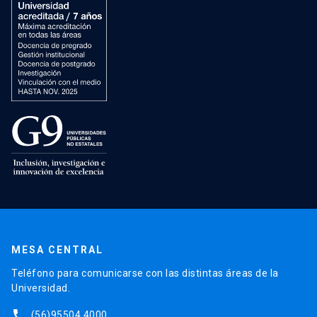
MESA CENTRAL
Teléfono para comunicarse con las distintas áreas de la
Universidad.
phone
(56)95504 4000