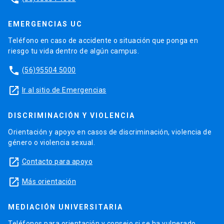
EMERGENCIAS UC
Teléfono en caso de accidente o situación que ponga en
riesgo tu vida dentro de algún campus.
phone
(56)95504 5000
launch
Ir al sitio de Emergencias
DISCRIMINACIÓN Y VIOLENCIA
Orientación y apoyo en casos de discriminación, violencia de
género o violencia sexual.
launch
Contacto para apoyo
launch
Más orientación
MEDIACIÓN UNIVERSITARIA
Teléfonos para orientación y consejo si se ha vulnerado