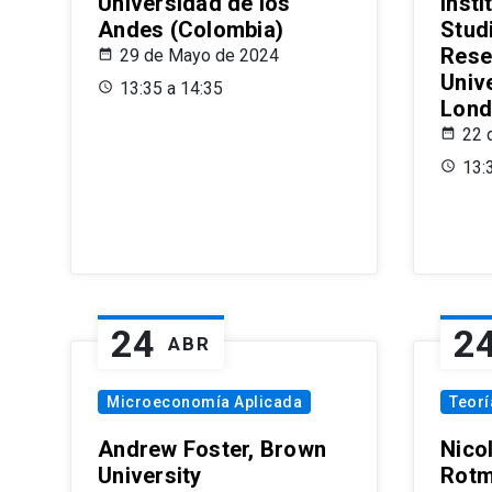
Universidad de los
Insti
Andes (Colombia)
Stud
Rese
29 de Mayo de 2024
Univ
13:35 a 14:35
Lond
22 
13:
24
2
ABR
Microeconomía Aplicada
Teor
Andrew Foster, Brown
Nico
University
Rotm