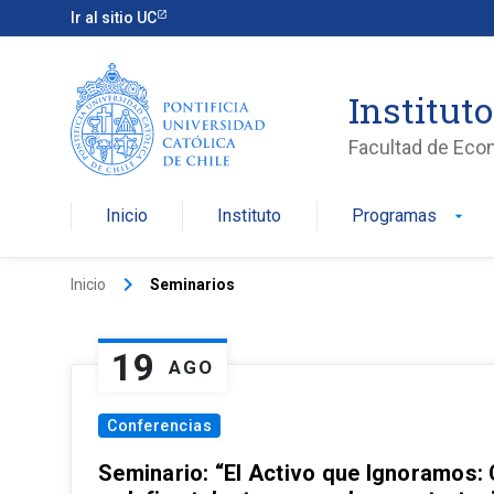
Ir al sitio UC
Institut
Facultad de Eco
Inicio
Instituto
Programas
arrow_drop_down
keyboard_arrow_right
Inicio
Seminarios
19
AGO
Conferencias
Seminario: “El Activo que Ignoramos: