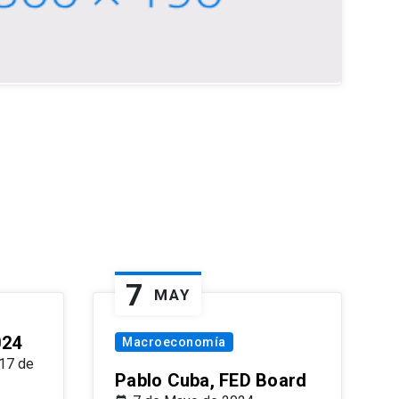
7
MAY
024
Macroeconomía
17 de
Pablo Cuba, FED Board