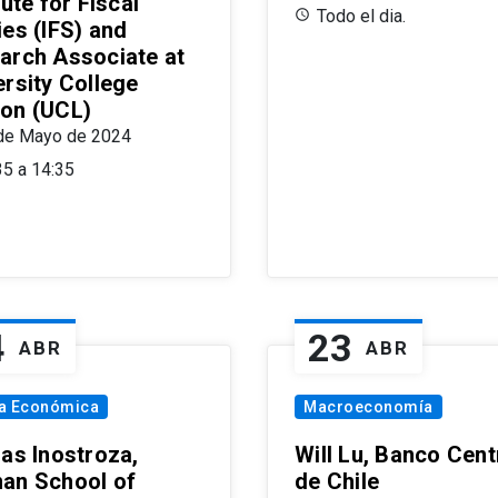
tute for Fiscal
Todo el dia.
ies (IFS) and
arch Associate at
ersity College
on (UCL)
de Mayo de 2024
35 a 14:35
4
23
ABR
ABR
ía Económica
Macroeconomía
las Inostroza,
Will Lu, Banco Cent
an School of
de Chile