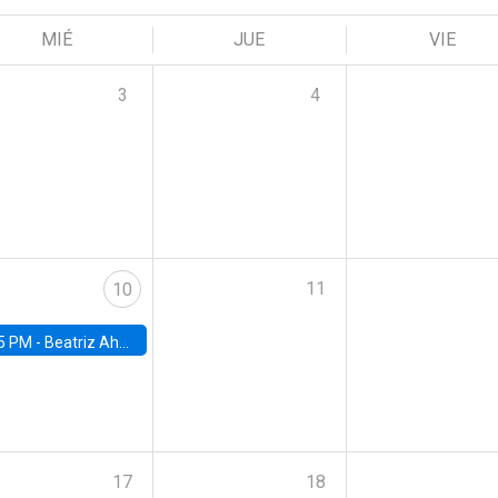
MIÉ
JUE
VIE
3
4
11
10
5 PM -
Beatriz Ahumada, PhD candidate, Universidad de Pittsburgh
17
18