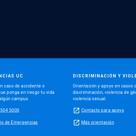
NCIAS UC
DISCRIMINACIÓN Y VIOL
n caso de accidente o
Orientación y apoyo en casos 
que ponga en riesgo tu vida
discriminación, violencia de g
 algún campus.
violencia sexual.
launch
5504 5000
Contacto para apoyo
launch
sitio de Emergencias
Más orientación