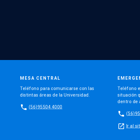
MESA CENTRAL
EMERGE
Teléfono para comunicarse con las
Teléfono e
distintas áreas de la Universidad.
situación 
dentro de
phone
(56)95504 4000
phone
(56)9
launch
Ir al 