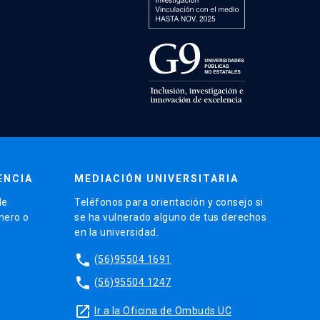
ENCIA
MEDIACIÓN UNIVERSITARIA
de
Teléfonos para orientación y consejo si
énero o
se ha vulnerado alguno de tus derechos
en la universidad.
phone
(56)95504 1691
phone
(56)95504 1247
launch
Ir a la Oficina de Ombuds UC