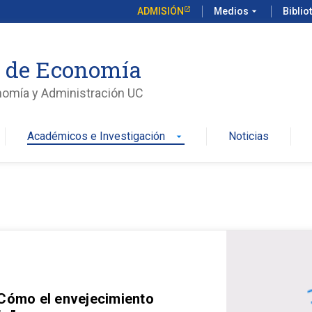
ADMISIÓN
Medios
arrow_drop_down
Biblio
o de Economía
nomía y Administración UC
Académicos e Investigación
Noticias
arrow_drop_down
 Cómo el envejecimiento