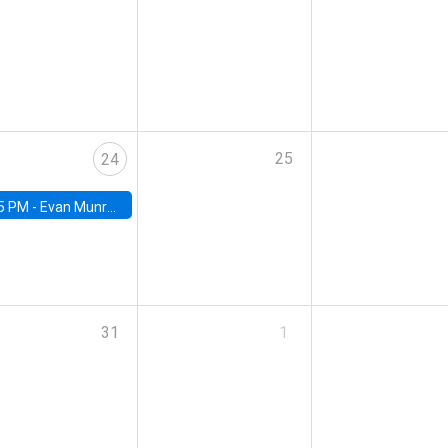
25
24
5 PM -
Evan Munro, Neyman Visiting Assistant Professor in the Department of Statistics at UC Berkeley
31
1