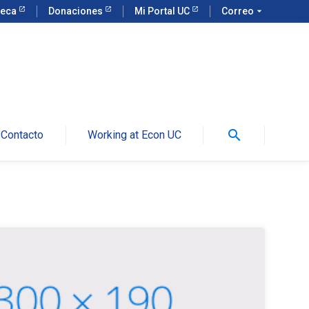
teca
Donaciones
Mi Portal UC
Correo
arrow_drop_down
search
Contacto
Working at Econ UC