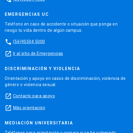
EMERGENCIAS UC
Teléfono en caso de accidente o situación que ponga en
riesgo tu vida dentro de algún campus.
phone
(56)95504 5000
launch
Ir al sitio de Emergencias
DISCRIMINACIÓN Y VIOLENCIA
Orientación y apoyo en casos de discriminación, violencia de
género o violencia sexual.
launch
Contacto para apoyo
launch
Más orientación
MEDIACIÓN UNIVERSITARIA
Teléfonos para orientación y consejo si se ha vulnerado