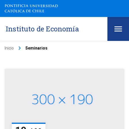
Instituto de Economía
keyboard_arrow_right
Inicio
Seminarios