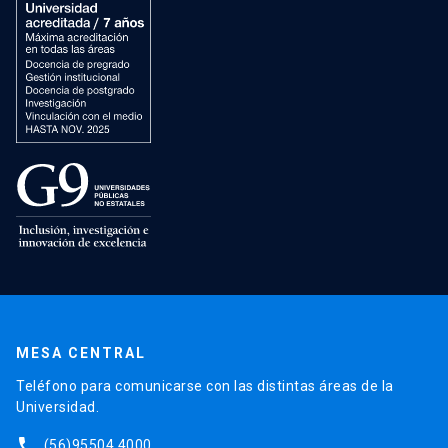
MESA CENTRAL
Teléfono para comunicarse con las distintas áreas de la
Universidad.
phone
(56)95504 4000