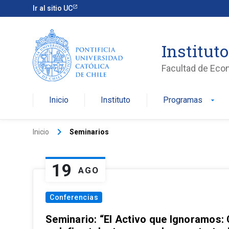
Ir al sitio UC
Institut
Facultad de Eco
Inicio
Instituto
Programas
arrow_drop_down
keyboard_arrow_right
Inicio
Seminarios
19
AGO
Conferencias
Seminario: “El Activo que Ignoramos: