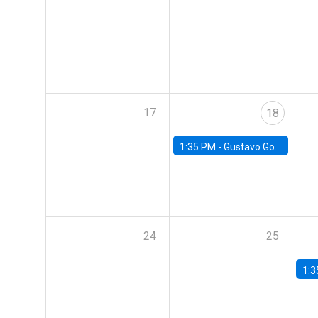
17
18
1:35 PM -
Gustavo González, Banco Central de Chile
24
25
1:3