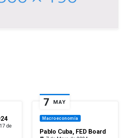
7
MAY
024
Macroeconomía
17 de
Pablo Cuba, FED Board