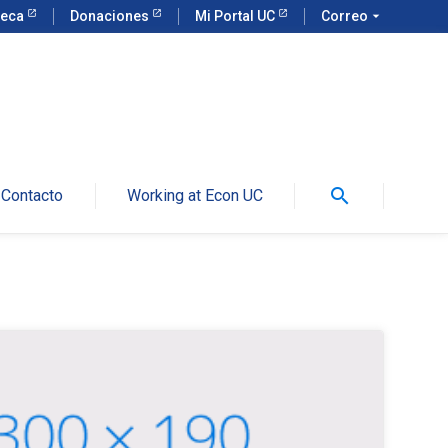
teca
Donaciones
Mi Portal UC
Correo
arrow_drop_down
search
Contacto
Working at Econ UC