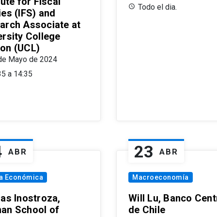
tute for Fiscal
Todo el dia.
ies (IFS) and
arch Associate at
ersity College
on (UCL)
de Mayo de 2024
35 a 14:35
4
23
ABR
ABR
ía Económica
Macroeconomía
las Inostroza,
Will Lu, Banco Cent
an School of
de Chile