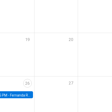
19
20
27
26
5 PM -
Fernanda Rojas Ampuero, University of Wisconsin-Madison