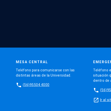
MESA CENTRAL
EMERGE
Teléfono para comunicarse con las
Teléfono e
distintas áreas de la Universidad.
situación 
dentro de
phone
(56)95504 4000
phone
(56)9
launch
Ir al 