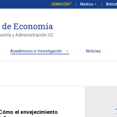
ADMISIÓN
Medios
arrow_drop_down
Biblio
o de Economía
nomía y Administración UC
Académicos e Investigación
Noticias
arrow_drop_down
 Cómo el envejecimiento