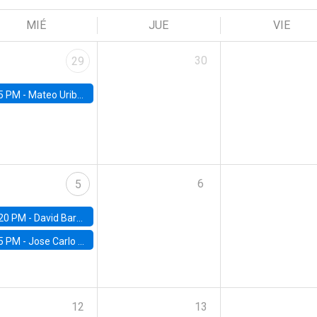
MIÉ
JUE
VIE
30
29
5 PM -
Mateo Uribe-Castro, Universidad de los Andes (Colombia)
6
5
20 PM -
David Bardey, Universidad de los Andes - CEDE
5 PM -
Jose Carlo Bermudez, UC (ME) & World Bank
12
13