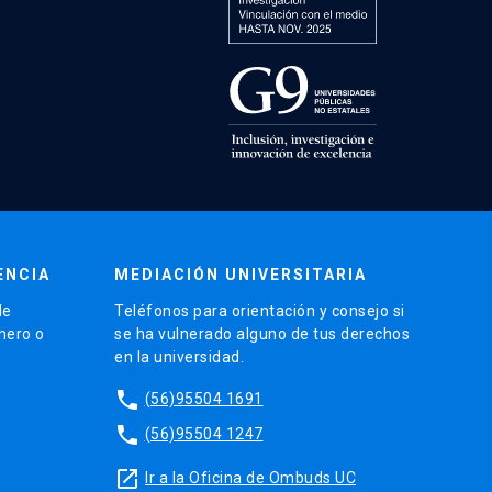
ENCIA
MEDIACIÓN UNIVERSITARIA
de
Teléfonos para orientación y consejo si
énero o
se ha vulnerado alguno de tus derechos
en la universidad.
phone
(56)95504 1691
phone
(56)95504 1247
launch
Ir a la Oficina de Ombuds UC