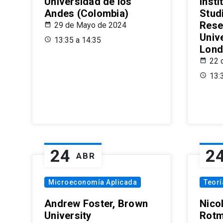
Universidad de los
Insti
Andes (Colombia)
Stud
Rese
29 de Mayo de 2024
Univ
13:35 a 14:35
Lond
22 
13:
24
2
ABR
Microeconomía Aplicada
Teor
Andrew Foster, Brown
Nico
University
Rotm