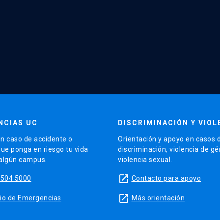
NCIAS UC
DISCRIMINACIÓN Y VIOL
n caso de accidente o
Orientación y apoyo en casos 
que ponga en riesgo tu vida
discriminación, violencia de g
 algún campus.
violencia sexual.
launch
5504 5000
Contacto para apoyo
launch
sitio de Emergencias
Más orientación