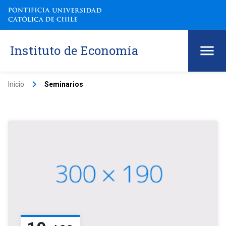
Instituto de Economía
keyboard_arrow_right
Inicio
Seminarios