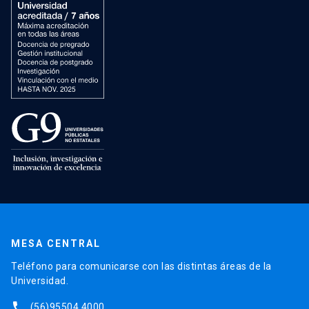
MESA CENTRAL
Teléfono para comunicarse con las distintas áreas de la
Universidad.
phone
(56)95504 4000