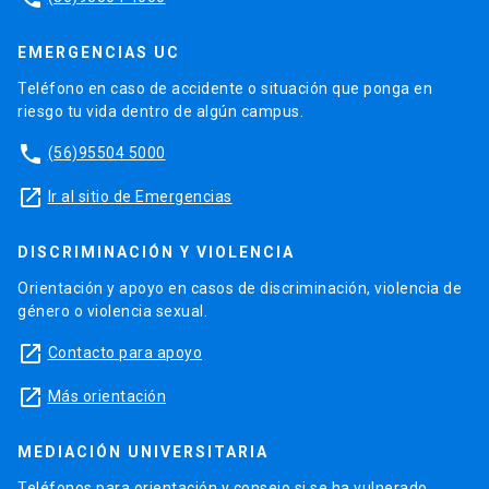
EMERGENCIAS UC
Teléfono en caso de accidente o situación que ponga en
riesgo tu vida dentro de algún campus.
phone
(56)95504 5000
launch
Ir al sitio de Emergencias
DISCRIMINACIÓN Y VIOLENCIA
Orientación y apoyo en casos de discriminación, violencia de
género o violencia sexual.
launch
Contacto para apoyo
launch
Más orientación
MEDIACIÓN UNIVERSITARIA
Teléfonos para orientación y consejo si se ha vulnerado