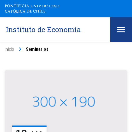
Instituto de Economía
keyboard_arrow_right
Inicio
Seminarios