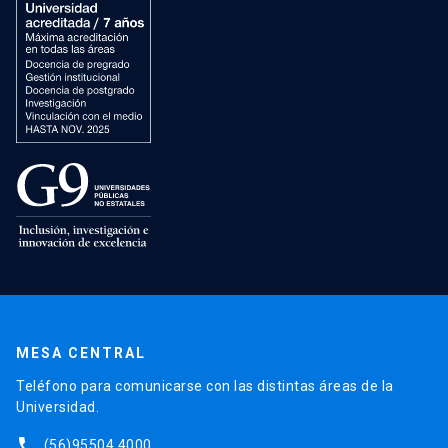
MESA CENTRAL
Teléfono para comunicarse con las distintas áreas de la
Universidad.
phone
(56)95504 4000