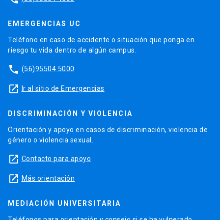
EMERGENCIAS UC
Teléfono en caso de accidente o situación que ponga en
riesgo tu vida dentro de algún campus.
phone
(56)95504 5000
launch
Ir al sitio de Emergencias
DISCRIMINACIÓN Y VIOLENCIA
Orientación y apoyo en casos de discriminación, violencia de
género o violencia sexual.
launch
Contacto para apoyo
launch
Más orientación
MEDIACIÓN UNIVERSITARIA
Teléfonos para orientación y consejo si se ha vulnerado