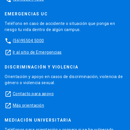
EMERGENCIAS UC
Teléfono en caso de accidente o situación que ponga en
riesgo tu vida dentro de algún campus.
phone
(56)95504 5000
launch
Ir al sitio de Emergencias
DISCRIMINACIÓN Y VIOLENCIA
Orientación y apoyo en casos de discriminación, violencia de
género o violencia sexual.
launch
Contacto para apoyo
launch
Más orientación
MEDIACIÓN UNIVERSITARIA
Teléfonos para orientación y consejo si se ha vulnerado