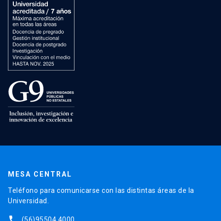
MESA CENTRAL
Teléfono para comunicarse con las distintas áreas de la
Universidad.
phone
(56)95504 4000