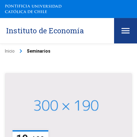
Instituto de Economía
keyboard_arrow_right
Inicio
Seminarios