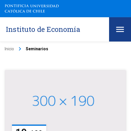
Instituto de Economía
keyboard_arrow_right
Inicio
Seminarios