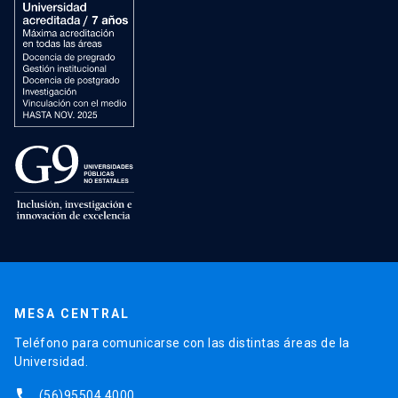
MESA CENTRAL
Teléfono para comunicarse con las distintas áreas de la
Universidad.
phone
(56)95504 4000