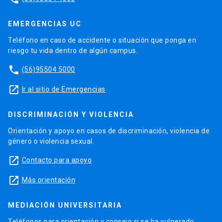
EMERGENCIAS UC
Teléfono en caso de accidente o situación que ponga en
riesgo tu vida dentro de algún campus.
phone
(56)95504 5000
launch
Ir al sitio de Emergencias
DISCRIMINACIÓN Y VIOLENCIA
Orientación y apoyo en casos de discriminación, violencia de
género o violencia sexual.
launch
Contacto para apoyo
launch
Más orientación
MEDIACIÓN UNIVERSITARIA
Teléfonos para orientación y consejo si se ha vulnerado