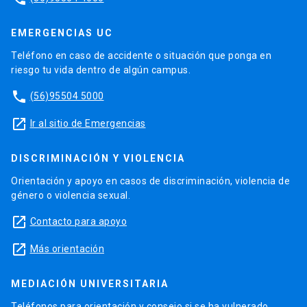
EMERGENCIAS UC
Teléfono en caso de accidente o situación que ponga en
riesgo tu vida dentro de algún campus.
phone
(56)95504 5000
launch
Ir al sitio de Emergencias
DISCRIMINACIÓN Y VIOLENCIA
Orientación y apoyo en casos de discriminación, violencia de
género o violencia sexual.
launch
Contacto para apoyo
launch
Más orientación
MEDIACIÓN UNIVERSITARIA
Teléfonos para orientación y consejo si se ha vulnerado