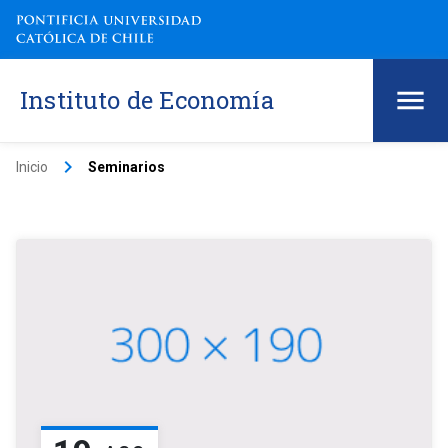
Instituto de Economía
keyboard_arrow_right
Inicio
Seminarios