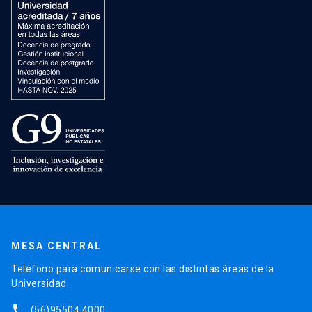
MESA CENTRAL
Teléfono para comunicarse con las distintas áreas de la
Universidad.
phone
(56)95504 4000