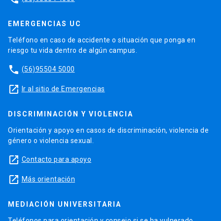
EMERGENCIAS UC
Teléfono en caso de accidente o situación que ponga en
riesgo tu vida dentro de algún campus.
phone
(56)95504 5000
launch
Ir al sitio de Emergencias
DISCRIMINACIÓN Y VIOLENCIA
Orientación y apoyo en casos de discriminación, violencia de
género o violencia sexual.
launch
Contacto para apoyo
launch
Más orientación
MEDIACIÓN UNIVERSITARIA
Teléfonos para orientación y consejo si se ha vulnerado