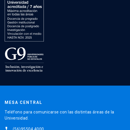
MESA CENTRAL
Teléfono para comunicarse con las distintas áreas de la
Universidad.
phone
(56)95504 4000