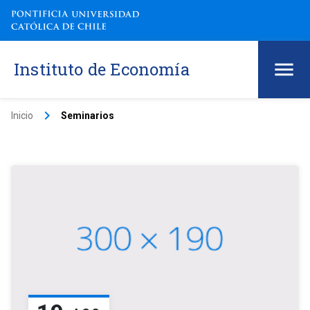
Instituto de Economía
keyboard_arrow_right
Inicio
Seminarios