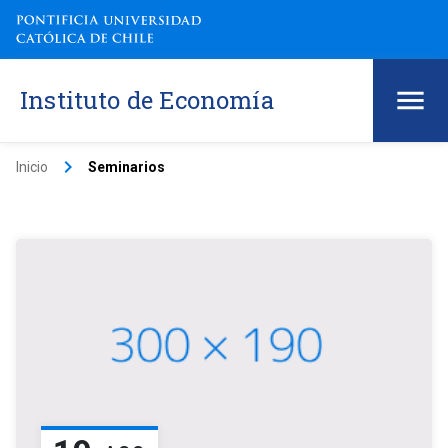
Instituto de Economía
keyboard_arrow_right
Inicio
Seminarios