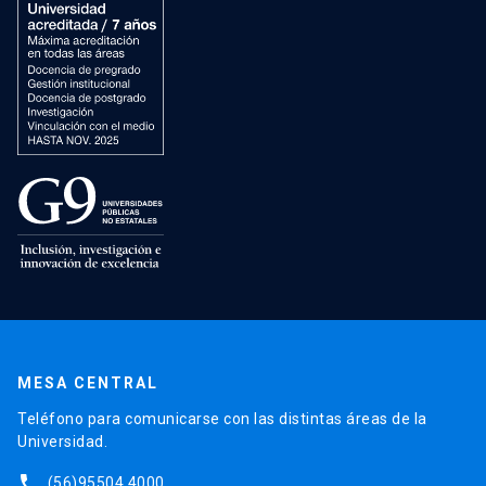
MESA CENTRAL
Teléfono para comunicarse con las distintas áreas de la
Universidad.
phone
(56)95504 4000