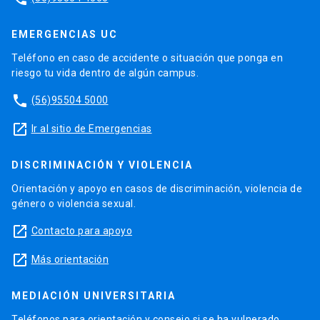
EMERGENCIAS UC
Teléfono en caso de accidente o situación que ponga en
riesgo tu vida dentro de algún campus.
phone
(56)95504 5000
launch
Ir al sitio de Emergencias
DISCRIMINACIÓN Y VIOLENCIA
Orientación y apoyo en casos de discriminación, violencia de
género o violencia sexual.
launch
Contacto para apoyo
launch
Más orientación
MEDIACIÓN UNIVERSITARIA
Teléfonos para orientación y consejo si se ha vulnerado