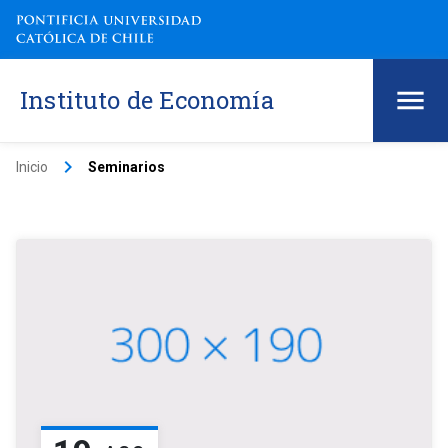
Instituto de Economía
keyboard_arrow_right
Inicio
Seminarios