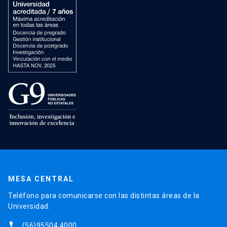
MESA CENTRAL
Teléfono para comunicarse con las distintas áreas de la
Universidad.
phone
(56)95504 4000