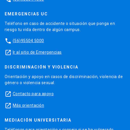
EMERGENCIAS UC
Teléfono en caso de accidente o situación que ponga en
riesgo tu vida dentro de algún campus.
phone
(56)95504 5000
launch
Ir al sitio de Emergencias
DISCRIMINACIÓN Y VIOLENCIA
Orientación y apoyo en casos de discriminación, violencia de
género o violencia sexual.
launch
Contacto para apoyo
launch
Más orientación
MEDIACIÓN UNIVERSITARIA
Teléfonos para orientación y consejo si se ha vulnerado