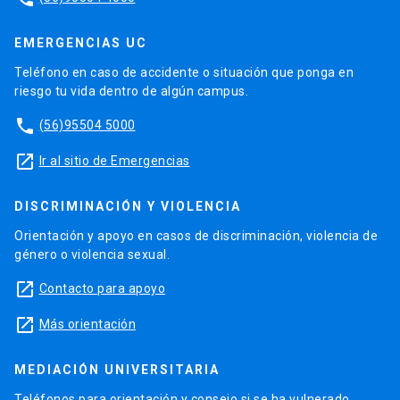
EMERGENCIAS UC
Teléfono en caso de accidente o situación que ponga en
riesgo tu vida dentro de algún campus.
phone
(56)95504 5000
launch
Ir al sitio de Emergencias
DISCRIMINACIÓN Y VIOLENCIA
Orientación y apoyo en casos de discriminación, violencia de
género o violencia sexual.
launch
Contacto para apoyo
launch
Más orientación
MEDIACIÓN UNIVERSITARIA
Teléfonos para orientación y consejo si se ha vulnerado