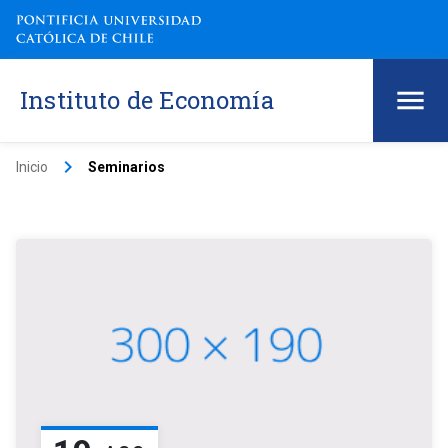
Instituto de Economía
keyboard_arrow_right
Inicio
Seminarios