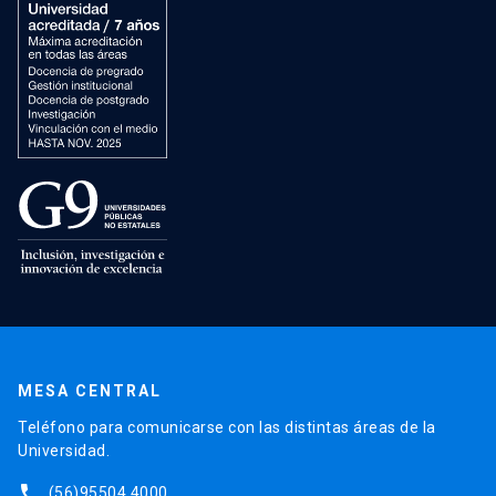
MESA CENTRAL
Teléfono para comunicarse con las distintas áreas de la
Universidad.
phone
(56)95504 4000