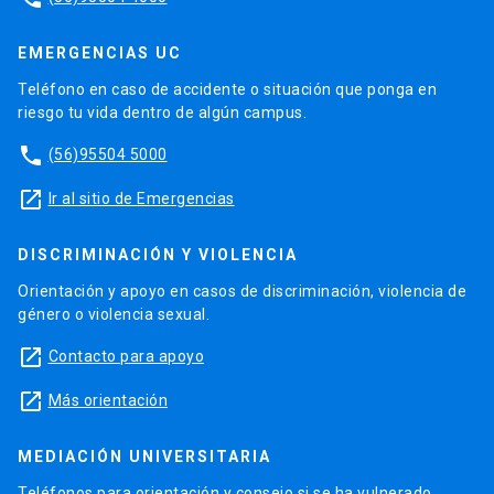
EMERGENCIAS UC
Teléfono en caso de accidente o situación que ponga en
riesgo tu vida dentro de algún campus.
phone
(56)95504 5000
launch
Ir al sitio de Emergencias
DISCRIMINACIÓN Y VIOLENCIA
Orientación y apoyo en casos de discriminación, violencia de
género o violencia sexual.
launch
Contacto para apoyo
launch
Más orientación
MEDIACIÓN UNIVERSITARIA
Teléfonos para orientación y consejo si se ha vulnerado