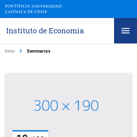
Instituto de Economía
keyboard_arrow_right
Inicio
Seminarios