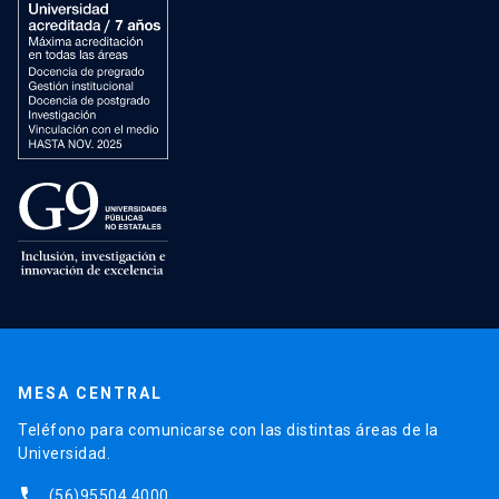
MESA CENTRAL
Teléfono para comunicarse con las distintas áreas de la
Universidad.
phone
(56)95504 4000