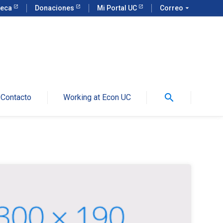
teca
Donaciones
Mi Portal UC
Correo
arrow_drop_down
search
Contacto
Working at Econ UC