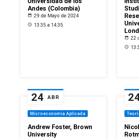
Universidad de los
Insti
Andes (Colombia)
Stud
Rese
29 de Mayo de 2024
Univ
13:35 a 14:35
Lond
22 
13:
24
2
ABR
Microeconomía Aplicada
Teor
Andrew Foster, Brown
Nico
University
Rotm