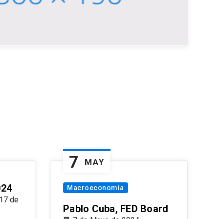
7
MAY
024
Macroeconomía
17 de
Pablo Cuba, FED Board