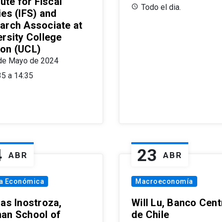
tute for Fiscal
Todo el dia.
ies (IFS) and
arch Associate at
ersity College
on (UCL)
de Mayo de 2024
35 a 14:35
4
23
ABR
ABR
ía Económica
Macroeconomía
las Inostroza,
Will Lu, Banco Cent
an School of
de Chile