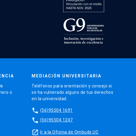
ENCIA
MEDIACIÓN UNIVERSITARIA
de
Teléfonos para orientación y consejo si
énero o
se ha vulnerado alguno de tus derechos
en la universidad.
phone
(56)95504 1691
phone
(56)95504 1247
launch
Ir a la Oficina de Ombuds UC