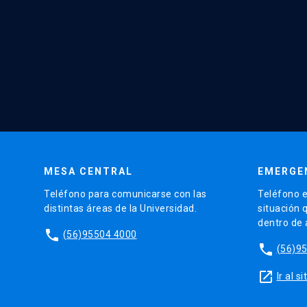
MESA CENTRAL
EMERGE
Teléfono para comunicarse con las
Teléfono e
distintas áreas de la Universidad.
situación 
dentro de
phone
(56)95504 4000
phone
(56)9
launch
Ir al 