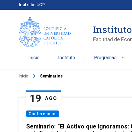
Ir al sitio UC
Institut
Facultad de Eco
Inicio
Instituto
Programas
arrow_drop_down
keyboard_arrow_right
Inicio
Seminarios
19
AGO
Conferencias
Seminario: “El Activo que Ignoramos: