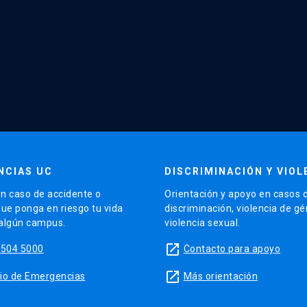
NCIAS UC
DISCRIMINACIÓN Y VIOL
n caso de accidente o
Orientación y apoyo en casos 
que ponga en riesgo tu vida
discriminación, violencia de g
 algún campus.
violencia sexual.
launch
5504 5000
Contacto para apoyo
launch
sitio de Emergencias
Más orientación