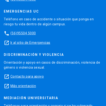
EMERGENCIAS UC
Teléfono en caso de accidente o situación que ponga en
riesgo tu vida dentro de algún campus.
phone
(56)95504 5000
launch
Ir al sitio de Emergencias
DISCRIMINACIÓN Y VIOLENCIA
Orientación y apoyo en casos de discriminación, violencia de
género o violencia sexual.
launch
Contacto para apoyo
launch
Más orientación
MEDIACIÓN UNIVERSITARIA
Teléfonos para orientación y consejo si se ha vulnerado