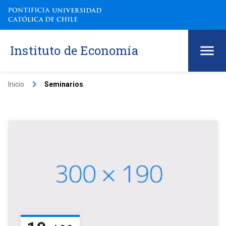
Instituto de Economía
keyboard_arrow_right
Inicio
Seminarios