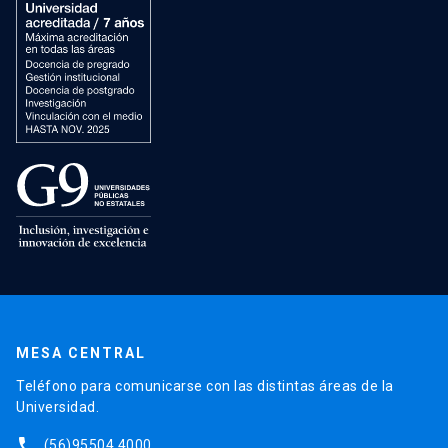
MESA CENTRAL
Teléfono para comunicarse con las distintas áreas de la
Universidad.
phone
(56)95504 4000