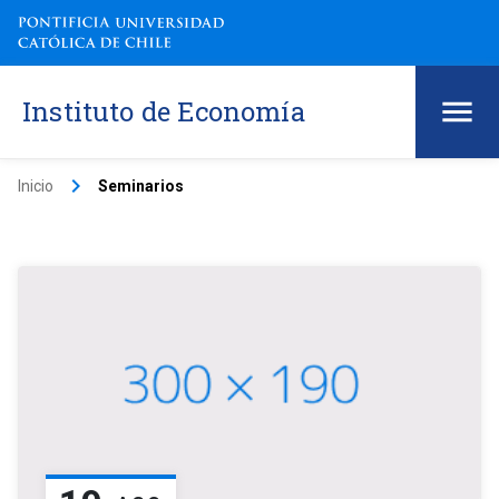
Instituto de Economía
keyboard_arrow_right
Inicio
Seminarios