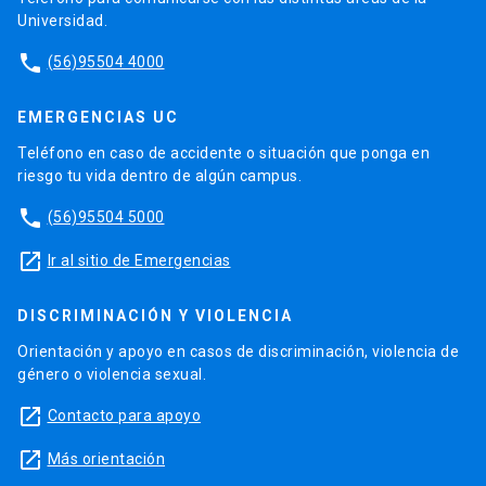
Universidad.
phone
(56)95504 4000
EMERGENCIAS UC
Teléfono en caso de accidente o situación que ponga en
riesgo tu vida dentro de algún campus.
phone
(56)95504 5000
launch
Ir al sitio de Emergencias
DISCRIMINACIÓN Y VIOLENCIA
Orientación y apoyo en casos de discriminación, violencia de
género o violencia sexual.
launch
Contacto para apoyo
launch
Más orientación