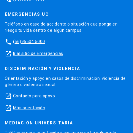
EMERGENCIAS UC
Teléfono en caso de accidente o situación que ponga en
riesgo tu vida dentro de algún campus.
phone
(56)95504 5000
launch
Ir al sitio de Emergencias
DISCRIMINACIÓN Y VIOLENCIA
Orientación y apoyo en casos de discriminación, violencia de
género o violencia sexual.
launch
Contacto para apoyo
launch
Más orientación
MEDIACIÓN UNIVERSITARIA
Teléfonos para orientación y consejo si se ha vulnerado