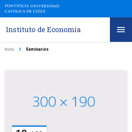
Instituto de Economía
keyboard_arrow_right
Inicio
Seminarios