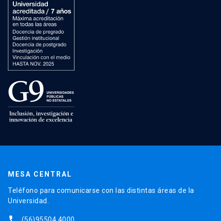
MESA CENTRAL
Teléfono para comunicarse con las distintas áreas de la
Universidad.
phone
(56)95504 4000