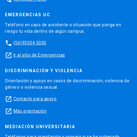
EMERGENCIAS UC
Teléfono en caso de accidente o situación que ponga en
riesgo tu vida dentro de algún campus.
phone
(56)95504 5000
launch
Ir al sitio de Emergencias
DISCRIMINACIÓN Y VIOLENCIA
Orientación y apoyo en casos de discriminación, violencia de
género o violencia sexual.
launch
Contacto para apoyo
launch
Más orientación
MEDIACIÓN UNIVERSITARIA
Teléfonos para orientación y consejo si se ha vulnerado