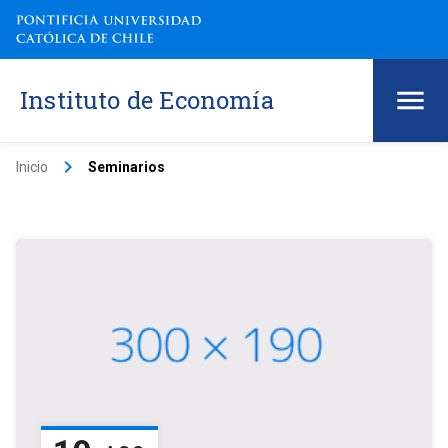
Instituto de Economía
keyboard_arrow_right
Inicio
Seminarios