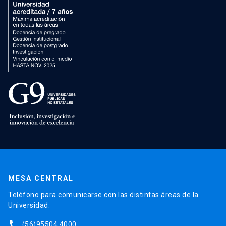
MESA CENTRAL
Teléfono para comunicarse con las distintas áreas de la
Universidad.
phone
(56)95504 4000