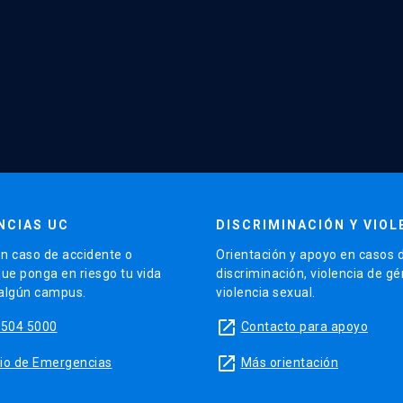
NCIAS UC
DISCRIMINACIÓN Y VIOL
n caso de accidente o
Orientación y apoyo en casos 
que ponga en riesgo tu vida
discriminación, violencia de g
 algún campus.
violencia sexual.
launch
5504 5000
Contacto para apoyo
launch
sitio de Emergencias
Más orientación