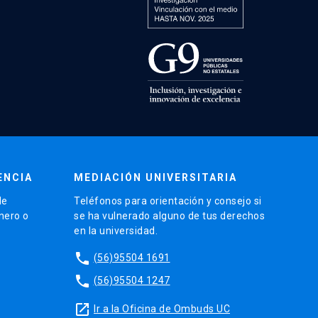
ENCIA
MEDIACIÓN UNIVERSITARIA
de
Teléfonos para orientación y consejo si
énero o
se ha vulnerado alguno de tus derechos
en la universidad.
phone
(56)95504 1691
phone
(56)95504 1247
launch
Ir a la Oficina de Ombuds UC