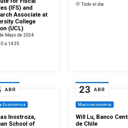
tute for Fiscal
Todo el dia.
ies (IFS) and
arch Associate at
ersity College
on (UCL)
de Mayo de 2024
35 a 14:35
4
23
ABR
ABR
ía Económica
Macroeconomía
las Inostroza,
Will Lu, Banco Cent
an School of
de Chile