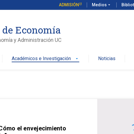
ADMISIÓN
Medios
arrow_drop_down
Biblio
o de Economía
nomía y Administración UC
Académicos e Investigación
Noticias
arrow_drop_down
 Cómo el envejecimiento