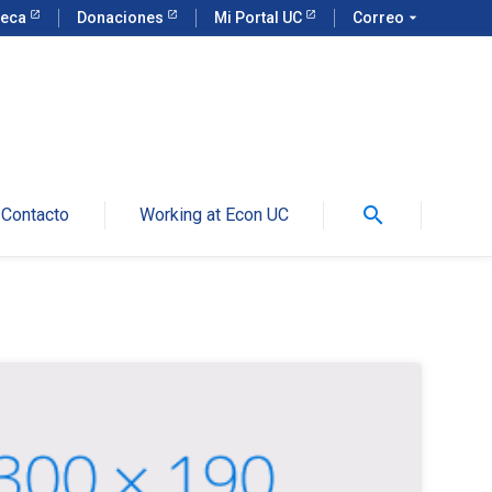
teca
Donaciones
Mi Portal UC
Correo
arrow_drop_down
search
Contacto
Working at Econ UC