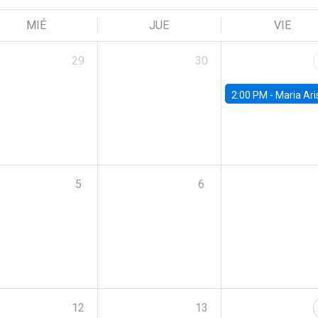
MIÉ
JUE
VIE
29
30
2:00 PM -
Maria Aristizabal-Ramirez, FED
5
6
12
13