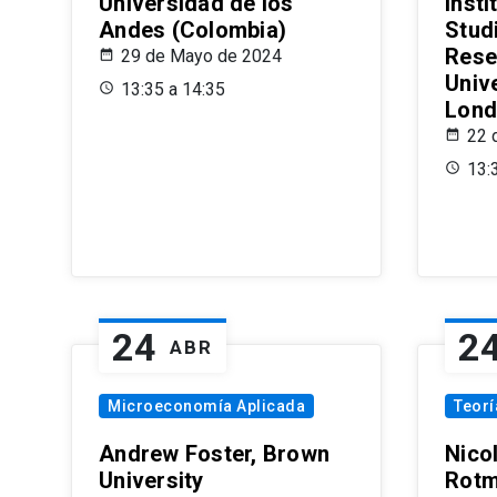
Universidad de los
Insti
Andes (Colombia)
Stud
Rese
29 de Mayo de 2024
Univ
13:35 a 14:35
Lond
22 
13:
24
2
ABR
Microeconomía Aplicada
Teor
Andrew Foster, Brown
Nico
University
Rotm