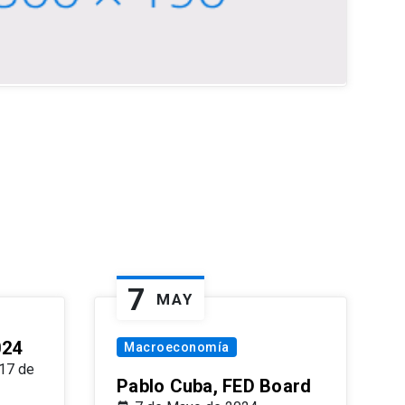
7
MAY
024
Macroeconomía
17 de
Pablo Cuba, FED Board