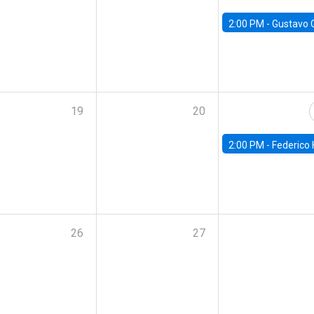
2:00 PM -
Gustavo González - Banco Central d
19
20
2:00 PM -
Federico Huneeus - Banco Central de C
26
27