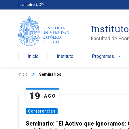
Ir al sitio UC
Institut
Facultad de Eco
Inicio
Instituto
Programas
arrow_drop_down
keyboard_arrow_right
Inicio
Seminarios
19
AGO
Conferencias
Seminario: “El Activo que Ignoramos: