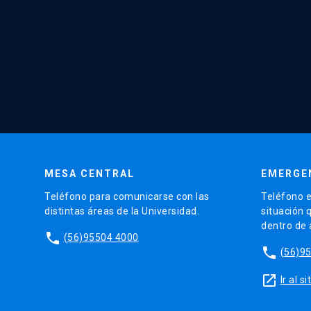
MESA CENTRAL
EMERGE
Teléfono para comunicarse con las
Teléfono e
distintas áreas de la Universidad.
situación 
dentro de
phone
(56)95504 4000
phone
(56)9
launch
Ir al 