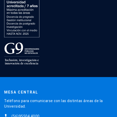
MESA CENTRAL
Teléfono para comunicarse con las distintas áreas de la
Universidad.
phone
(56)95504 4000