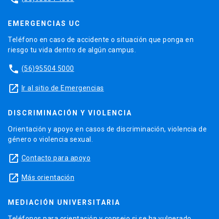
EMERGENCIAS UC
Teléfono en caso de accidente o situación que ponga en
riesgo tu vida dentro de algún campus.
phone
(56)95504 5000
launch
Ir al sitio de Emergencias
DISCRIMINACIÓN Y VIOLENCIA
Orientación y apoyo en casos de discriminación, violencia de
género o violencia sexual.
launch
Contacto para apoyo
launch
Más orientación
MEDIACIÓN UNIVERSITARIA
Teléfonos para orientación y consejo si se ha vulnerado