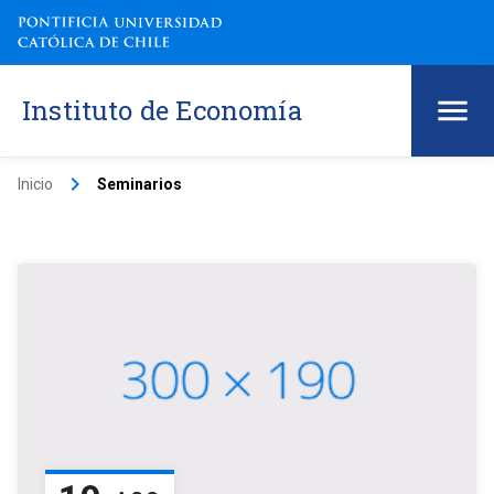
Instituto de Economía
keyboard_arrow_right
Inicio
Seminarios