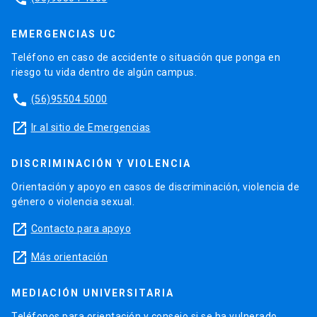
EMERGENCIAS UC
Teléfono en caso de accidente o situación que ponga en
riesgo tu vida dentro de algún campus.
phone
(56)95504 5000
launch
Ir al sitio de Emergencias
DISCRIMINACIÓN Y VIOLENCIA
Orientación y apoyo en casos de discriminación, violencia de
género o violencia sexual.
launch
Contacto para apoyo
launch
Más orientación
MEDIACIÓN UNIVERSITARIA
Teléfonos para orientación y consejo si se ha vulnerado