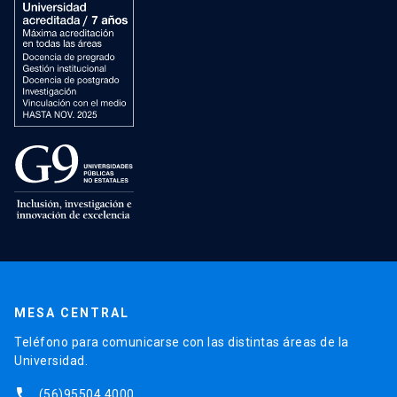
MESA CENTRAL
Teléfono para comunicarse con las distintas áreas de la
Universidad.
phone
(56)95504 4000