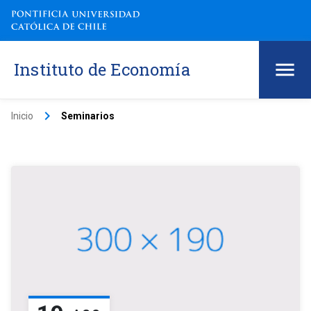
Instituto de Economía
keyboard_arrow_right
Inicio
Seminarios