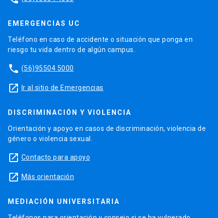
EMERGENCIAS UC
Teléfono en caso de accidente o situación que ponga en
riesgo tu vida dentro de algún campus.
phone
(56)95504 5000
launch
Ir al sitio de Emergencias
DISCRIMINACIÓN Y VIOLENCIA
Orientación y apoyo en casos de discriminación, violencia de
género o violencia sexual.
launch
Contacto para apoyo
launch
Más orientación
MEDIACIÓN UNIVERSITARIA
Teléfonos para orientación y consejo si se ha vulnerado