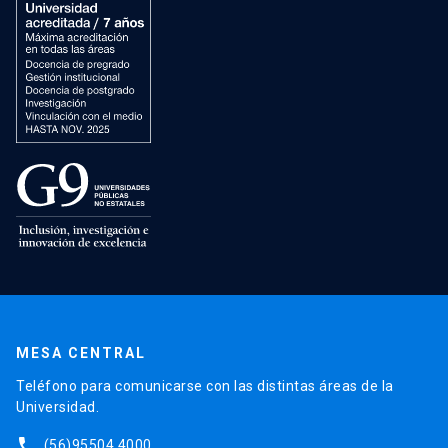
MESA CENTRAL
Teléfono para comunicarse con las distintas áreas de la
Universidad.
phone
(56)95504 4000