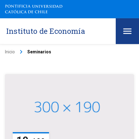
Instituto de Economía
keyboard_arrow_right
Inicio
Seminarios