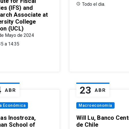
tute for Fiscal
Todo el dia.
ies (IFS) and
arch Associate at
ersity College
on (UCL)
de Mayo de 2024
35 a 14:35
4
23
ABR
ABR
ía Económica
Macroeconomía
las Inostroza,
Will Lu, Banco Cent
an School of
de Chile