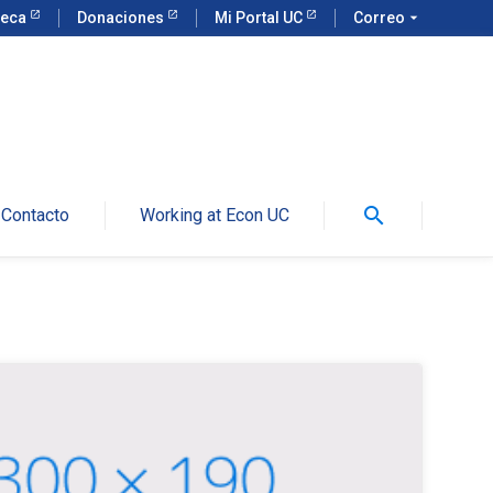
teca
Donaciones
Mi Portal UC
Correo
arrow_drop_down
search
Contacto
Working at Econ UC