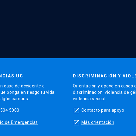
NCIAS UC
DISCRIMINACIÓN Y VIOL
n caso de accidente o
Orientación y apoyo en casos 
que ponga en riesgo tu vida
discriminación, violencia de g
 algún campus.
violencia sexual.
launch
5504 5000
Contacto para apoyo
launch
sitio de Emergencias
Más orientación