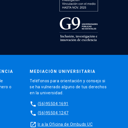
ENCIA
MEDIACIÓN UNIVERSITARIA
de
Teléfonos para orientación y consejo si
énero o
se ha vulnerado alguno de tus derechos
en la universidad.
phone
(56)95504 1691
phone
(56)95504 1247
launch
Ir a la Oficina de Ombuds UC