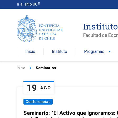
Ir al sitio UC
Institut
Facultad de Eco
Inicio
Instituto
Programas
arrow_drop_down
keyboard_arrow_right
Inicio
Seminarios
19
AGO
Conferencias
Seminario: “El Activo que Ignoramos: