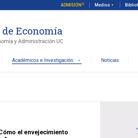
ADMISIÓN
Medios
arrow_drop_down
Biblio
o de Economía
nomía y Administración UC
Académicos e Investigación
Noticias
arrow_drop_down
 Cómo el envejecimiento