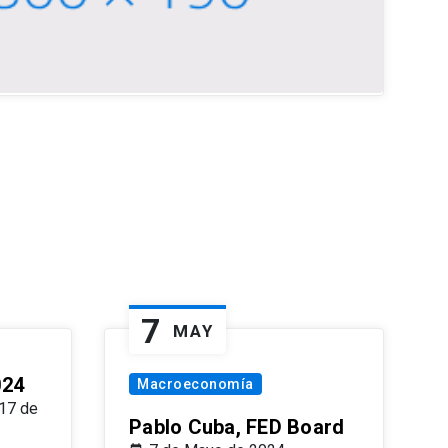
7
MAY
024
Macroeconomía
17 de
Pablo Cuba, FED Board