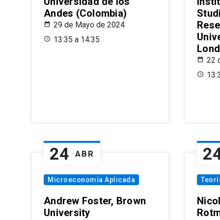
Universidad de los
Insti
Andes (Colombia)
Stud
Rese
29 de Mayo de 2024
Univ
13:35 a 14:35
Lond
22 
13:
24
2
ABR
Microeconomía Aplicada
Teor
Andrew Foster, Brown
Nico
University
Rotm