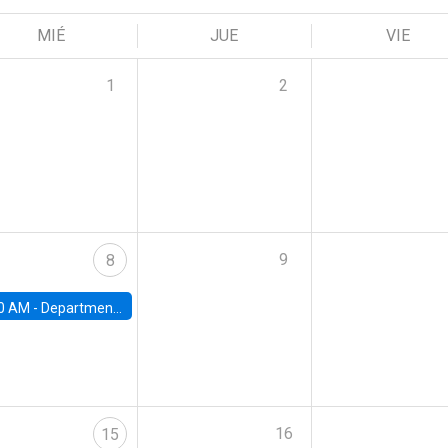
MIÉ
JUE
VIE
1
2
9
8
0 AM -
Department Seminar: James Robinson
16
15