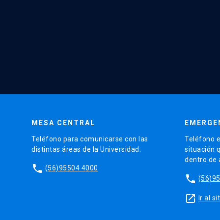
MESA CENTRAL
EMERGE
Teléfono para comunicarse con las
Teléfono e
distintas áreas de la Universidad.
situación 
dentro de
phone
(56)95504 4000
phone
(56)9
launch
Ir al 