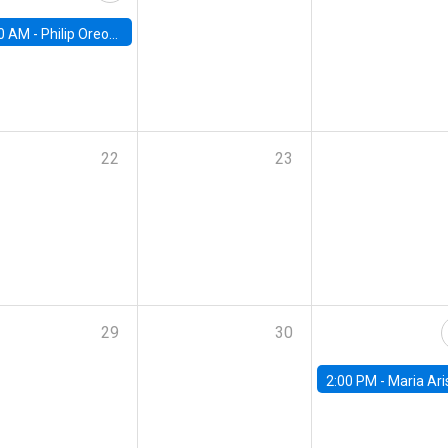
0 AM -
Philip Oreopolous, University of Toronto
22
23
29
30
2:00 PM -
Maria Aristizabal-Ramirez, FED