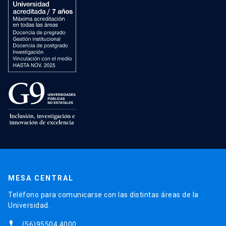
MESA CENTRAL
Teléfono para comunicarse con las distintas áreas de la
Universidad.
phone
(56)95504 4000