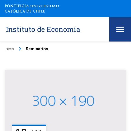
Instituto de Economía
keyboard_arrow_right
Inicio
Seminarios