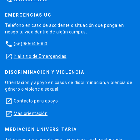
EMERGENCIAS UC
Teléfono en caso de accidente o situación que ponga en
riesgo tu vida dentro de algún campus.
phone
(56)95504 5000
launch
Ir al sitio de Emergencias
DISCRIMINACIÓN Y VIOLENCIA
Orientación y apoyo en casos de discriminación, violencia de
género o violencia sexual.
launch
Contacto para apoyo
launch
Más orientación
MEDIACIÓN UNIVERSITARIA
Teléfonos para orientación y consejo si se ha vulnerado