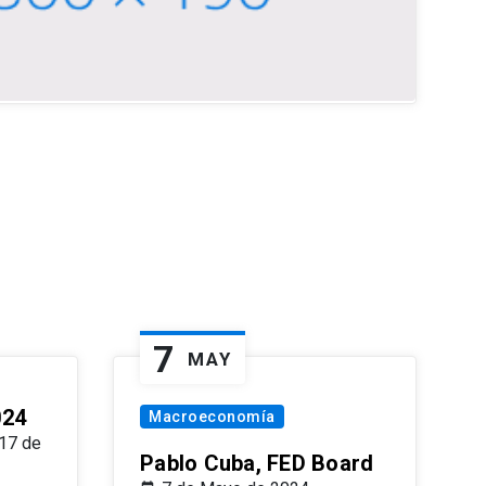
7
MAY
024
Macroeconomía
17 de
Pablo Cuba, FED Board