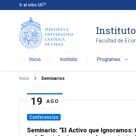
Ir al sitio UC
Institut
Facultad de Eco
Inicio
Instituto
Programas
arrow_drop_down
keyboard_arrow_right
Inicio
Seminarios
19
AGO
Conferencias
Seminario: “El Activo que Ignoramos: