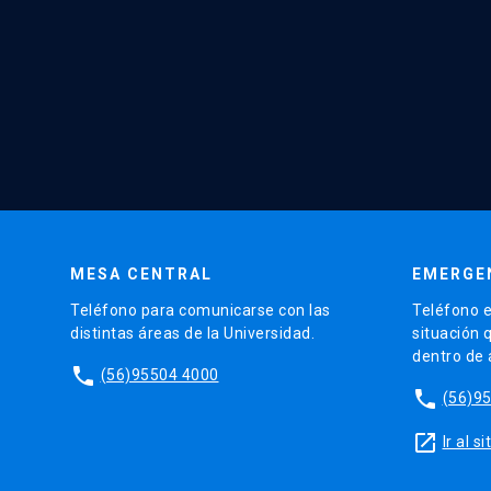
MESA CENTRAL
EMERGE
Teléfono para comunicarse con las
Teléfono e
distintas áreas de la Universidad.
situación 
dentro de
phone
(56)95504 4000
phone
(56)9
launch
Ir al 