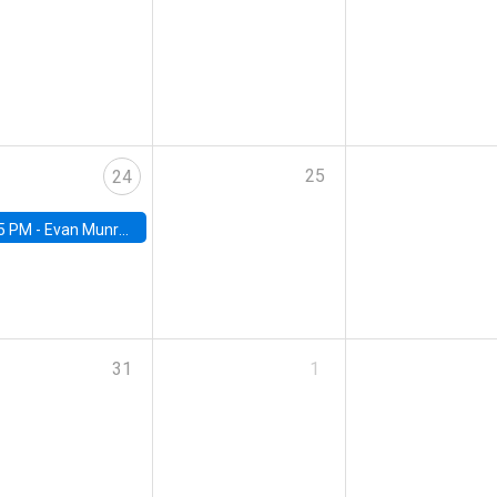
25
24
5 PM -
Evan Munro, Neyman Visiting Assistant Professor in the Department of Statistics at UC Berkeley
31
1