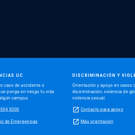
NCIAS UC
DISCRIMINACIÓN Y VIOL
n caso de accidente o
Orientación y apoyo en casos 
que ponga en riesgo tu vida
discriminación, violencia de g
 algún campus.
violencia sexual.
launch
5504 5000
Contacto para apoyo
launch
sitio de Emergencias
Más orientación