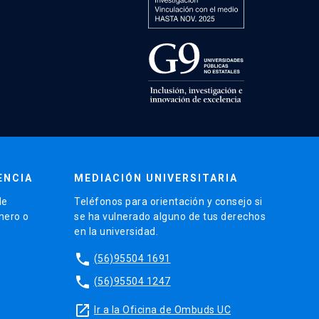
ENCIA
MEDIACIÓN UNIVERSITARIA
de
Teléfonos para orientación y consejo si
énero o
se ha vulnerado alguno de tus derechos
en la universidad.
phone
(56)95504 1691
phone
(56)95504 1247
launch
Ir a la Oficina de Ombuds UC