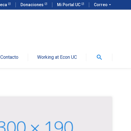
teca
Donaciones
Mi Portal UC
Correo
arrow_drop_down
search
Contacto
Working at Econ UC