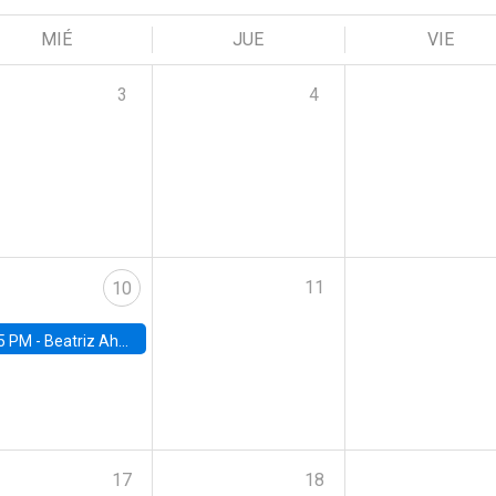
MIÉ
JUE
VIE
3
4
11
10
5 PM -
Beatriz Ahumada, PhD candidate, Universidad de Pittsburgh
17
18