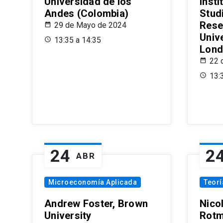
Universidad de los
Insti
Andes (Colombia)
Stud
Rese
29 de Mayo de 2024
Univ
13:35 a 14:35
Lond
22 
13:
24
2
ABR
Microeconomía Aplicada
Teor
Andrew Foster, Brown
Nico
University
Rotm