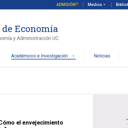
ADMISIÓN
Medios
arrow_drop_down
Biblio
o de Economía
nomía y Administración UC
Académicos e Investigación
Noticias
arrow_drop_down
 Cómo el envejecimiento