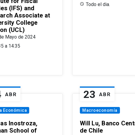
tute for Fiscal
Todo el dia.
ies (IFS) and
arch Associate at
ersity College
on (UCL)
de Mayo de 2024
35 a 14:35
4
23
ABR
ABR
ía Económica
Macroeconomía
las Inostroza,
Will Lu, Banco Cent
an School of
de Chile