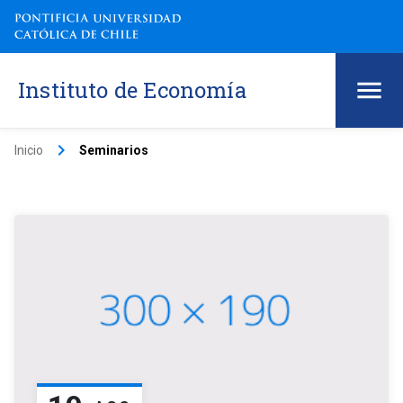
Instituto de Economía
keyboard_arrow_right
Inicio
Seminarios