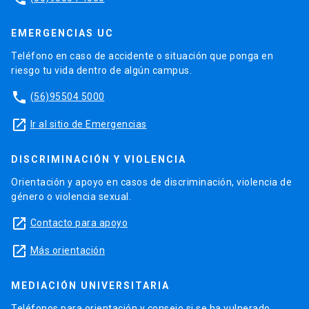
EMERGENCIAS UC
Teléfono en caso de accidente o situación que ponga en
riesgo tu vida dentro de algún campus.
phone
(56)95504 5000
launch
Ir al sitio de Emergencias
DISCRIMINACIÓN Y VIOLENCIA
Orientación y apoyo en casos de discriminación, violencia de
género o violencia sexual.
launch
Contacto para apoyo
launch
Más orientación
MEDIACIÓN UNIVERSITARIA
Teléfonos para orientación y consejo si se ha vulnerado