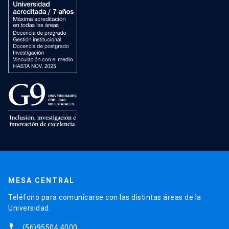
MESA CENTRAL
Teléfono para comunicarse con las distintas áreas de la
Universidad.
phone
(56)95504 4000