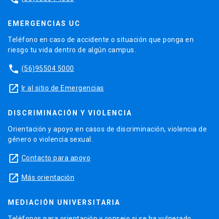
EMERGENCIAS UC
Teléfono en caso de accidente o situación que ponga en
riesgo tu vida dentro de algún campus.
phone
(56)95504 5000
launch
Ir al sitio de Emergencias
DISCRIMINACIÓN Y VIOLENCIA
Orientación y apoyo en casos de discriminación, violencia de
género o violencia sexual.
launch
Contacto para apoyo
launch
Más orientación
MEDIACIÓN UNIVERSITARIA
Teléfonos para orientación y consejo si se ha vulnerado