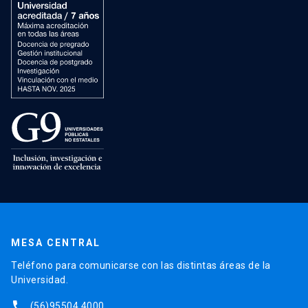
MESA CENTRAL
Teléfono para comunicarse con las distintas áreas de la
Universidad.
phone
(56)95504 4000