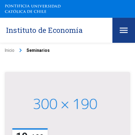
Instituto de Economía
keyboard_arrow_right
Inicio
Seminarios