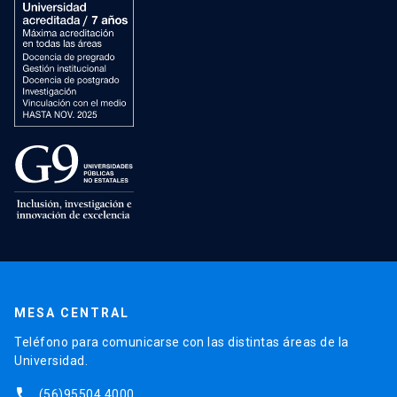
MESA CENTRAL
Teléfono para comunicarse con las distintas áreas de la
Universidad.
phone
(56)95504 4000