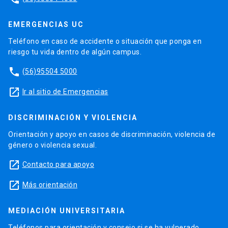
EMERGENCIAS UC
Teléfono en caso de accidente o situación que ponga en
riesgo tu vida dentro de algún campus.
phone
(56)95504 5000
launch
Ir al sitio de Emergencias
DISCRIMINACIÓN Y VIOLENCIA
Orientación y apoyo en casos de discriminación, violencia de
género o violencia sexual.
launch
Contacto para apoyo
launch
Más orientación
MEDIACIÓN UNIVERSITARIA
Teléfonos para orientación y consejo si se ha vulnerado