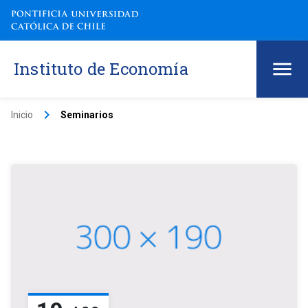
Instituto de Economía
keyboard_arrow_right
Inicio
Seminarios