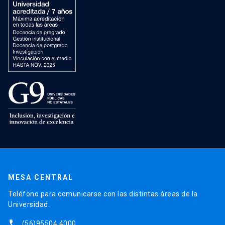
MESA CENTRAL
Teléfono para comunicarse con las distintas áreas de la
Universidad.
phone
(56)95504 4000