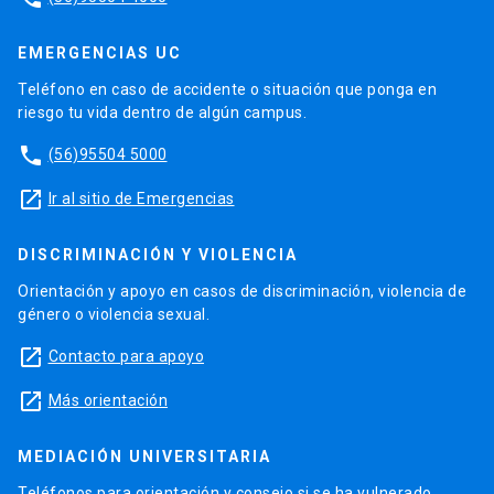
EMERGENCIAS UC
Teléfono en caso de accidente o situación que ponga en
riesgo tu vida dentro de algún campus.
phone
(56)95504 5000
launch
Ir al sitio de Emergencias
DISCRIMINACIÓN Y VIOLENCIA
Orientación y apoyo en casos de discriminación, violencia de
género o violencia sexual.
launch
Contacto para apoyo
launch
Más orientación
MEDIACIÓN UNIVERSITARIA
Teléfonos para orientación y consejo si se ha vulnerado