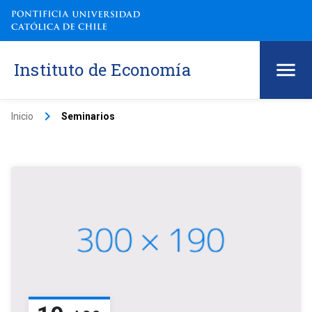
Instituto de Economía
keyboard_arrow_right
Inicio
Seminarios