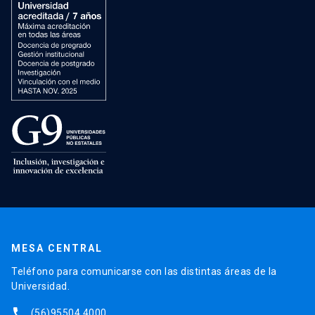
MESA CENTRAL
Teléfono para comunicarse con las distintas áreas de la
Universidad.
phone
(56)95504 4000