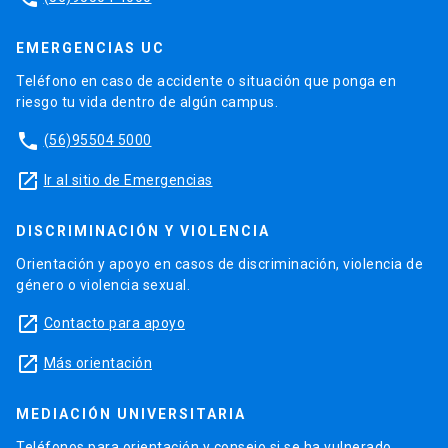
EMERGENCIAS UC
Teléfono en caso de accidente o situación que ponga en
riesgo tu vida dentro de algún campus.
phone
(56)95504 5000
launch
Ir al sitio de Emergencias
DISCRIMINACIÓN Y VIOLENCIA
Orientación y apoyo en casos de discriminación, violencia de
género o violencia sexual.
launch
Contacto para apoyo
launch
Más orientación
MEDIACIÓN UNIVERSITARIA
Teléfonos para orientación y consejo si se ha vulnerado