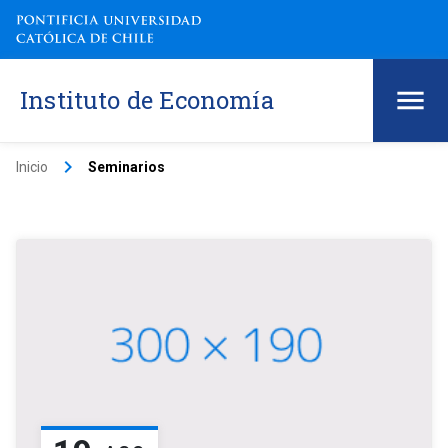
Instituto de Economía
keyboard_arrow_right
Inicio
Seminarios