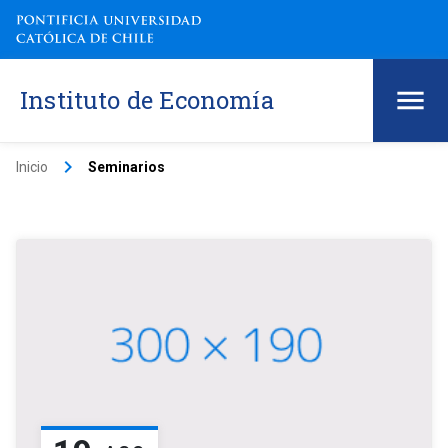
Instituto de Economía
keyboard_arrow_right
Inicio
Seminarios