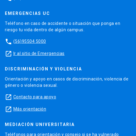
EMERGENCIAS UC
Teléfono en caso de accidente o situación que ponga en
riesgo tu vida dentro de algún campus.
phone
(56)95504 5000
launch
Ir al sitio de Emergencias
DISCRIMINACIÓN Y VIOLENCIA
Orientación y apoyo en casos de discriminación, violencia de
género o violencia sexual.
launch
Contacto para apoyo
launch
Más orientación
MEDIACIÓN UNIVERSITARIA
Teléfonos para orientación y consejo si se ha vulnerado