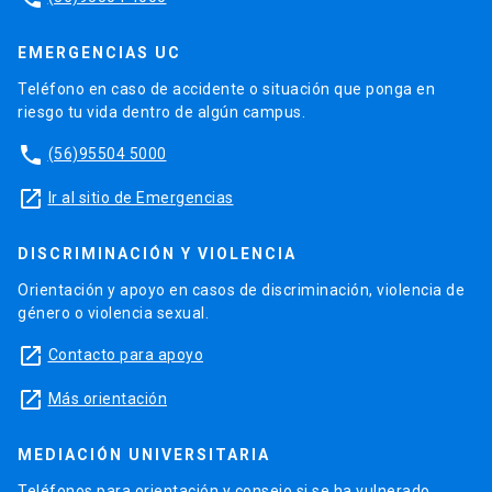
EMERGENCIAS UC
Teléfono en caso de accidente o situación que ponga en
riesgo tu vida dentro de algún campus.
phone
(56)95504 5000
launch
Ir al sitio de Emergencias
DISCRIMINACIÓN Y VIOLENCIA
Orientación y apoyo en casos de discriminación, violencia de
género o violencia sexual.
launch
Contacto para apoyo
launch
Más orientación
MEDIACIÓN UNIVERSITARIA
Teléfonos para orientación y consejo si se ha vulnerado