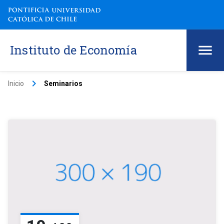
Instituto de Economía
keyboard_arrow_right
Inicio
Seminarios