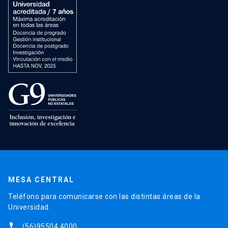
MESA CENTRAL
Teléfono para comunicarse con las distintas áreas de la
Universidad.
phone
(56)95504 4000