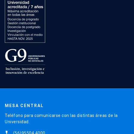
MESA CENTRAL
Teléfono para comunicarse con las distintas áreas de la
Universidad.
phone
(56)95504 4000