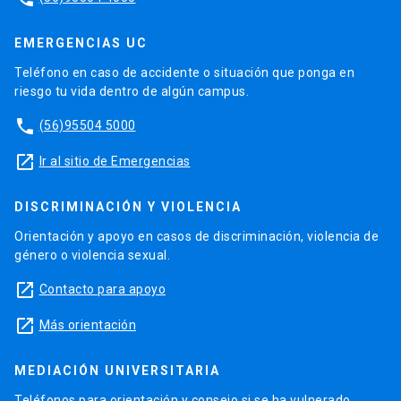
EMERGENCIAS UC
Teléfono en caso de accidente o situación que ponga en
riesgo tu vida dentro de algún campus.
phone
(56)95504 5000
launch
Ir al sitio de Emergencias
DISCRIMINACIÓN Y VIOLENCIA
Orientación y apoyo en casos de discriminación, violencia de
género o violencia sexual.
launch
Contacto para apoyo
launch
Más orientación
MEDIACIÓN UNIVERSITARIA
Teléfonos para orientación y consejo si se ha vulnerado