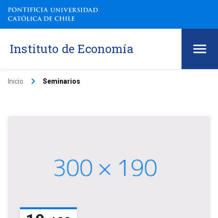
Instituto de Economía
keyboard_arrow_right
Inicio
Seminarios