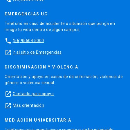
EMERGENCIAS UC
Teléfono en caso de accidente o situación que ponga en
riesgo tu vida dentro de algún campus.
phone
(56)95504 5000
launch
Ir al sitio de Emergencias
DISCRIMINACIÓN Y VIOLENCIA
Orientación y apoyo en casos de discriminación, violencia de
género o violencia sexual.
launch
Contacto para apoyo
launch
Más orientación
MEDIACIÓN UNIVERSITARIA
Teléfonos para orientación y consejo si se ha vulnerado