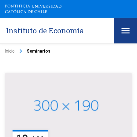
Instituto de Economía
keyboard_arrow_right
Inicio
Seminarios