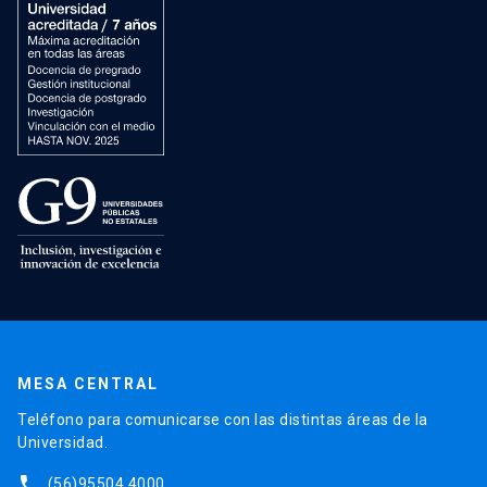
MESA CENTRAL
Teléfono para comunicarse con las distintas áreas de la
Universidad.
phone
(56)95504 4000