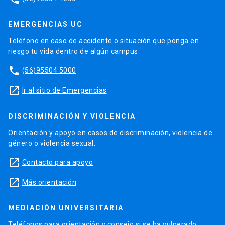
EMERGENCIAS UC
Teléfono en caso de accidente o situación que ponga en
riesgo tu vida dentro de algún campus.
phone
(56)95504 5000
launch
Ir al sitio de Emergencias
DISCRIMINACIÓN Y VIOLENCIA
Orientación y apoyo en casos de discriminación, violencia de
género o violencia sexual.
launch
Contacto para apoyo
launch
Más orientación
MEDIACIÓN UNIVERSITARIA
Teléfonos para orientación y consejo si se ha vulnerado