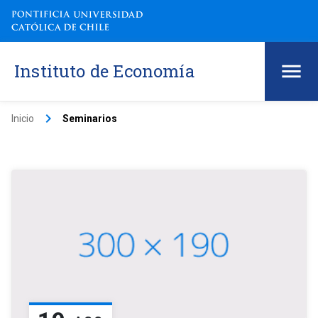
Instituto de Economía
keyboard_arrow_right
Inicio
Seminarios