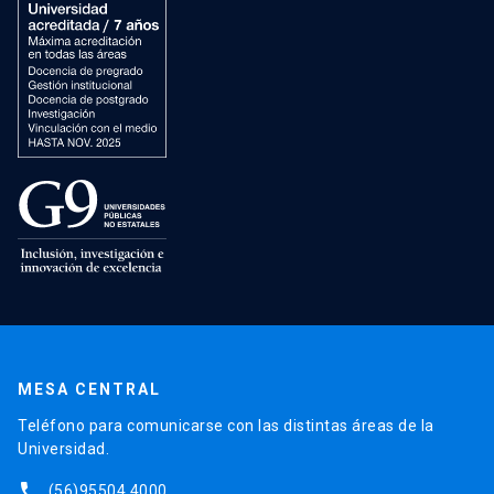
MESA CENTRAL
Teléfono para comunicarse con las distintas áreas de la
Universidad.
phone
(56)95504 4000