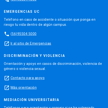
EMERGENCIAS UC
Teléfono en caso de accidente o situación que ponga en
riesgo tu vida dentro de algún campus.
phone
(56)95504 5000
launch
Ir al sitio de Emergencias
DISCRIMINACIÓN Y VIOLENCIA
Orientación y apoyo en casos de discriminación, violencia de
género o violencia sexual.
launch
Contacto para apoyo
launch
Más orientación
MEDIACIÓN UNIVERSITARIA
Teléfonos para orientación y consejo si se ha vulnerado