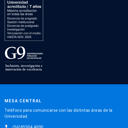
MESA CENTRAL
Teléfono para comunicarse con las distintas áreas de la
Universidad.
phone
(56)95504 4000