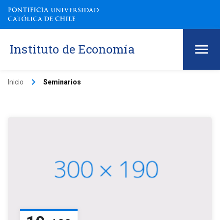
Instituto de Economía
keyboard_arrow_right
Inicio
Seminarios