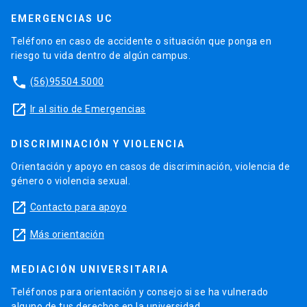
EMERGENCIAS UC
Teléfono en caso de accidente o situación que ponga en
riesgo tu vida dentro de algún campus.
phone
(56)95504 5000
launch
Ir al sitio de Emergencias
DISCRIMINACIÓN Y VIOLENCIA
Orientación y apoyo en casos de discriminación, violencia de
género o violencia sexual.
launch
Contacto para apoyo
launch
Más orientación
MEDIACIÓN UNIVERSITARIA
Teléfonos para orientación y consejo si se ha vulnerado
alguno de tus derechos en la universidad.