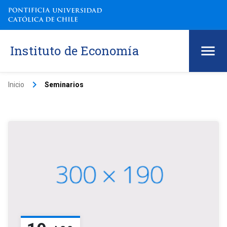
Instituto de Economía
keyboard_arrow_right
Inicio
Seminarios