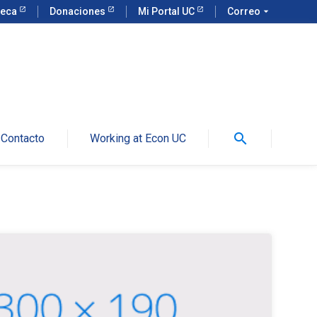
teca
Donaciones
Mi Portal UC
Correo
arrow_drop_down
search
Contacto
Working at Econ UC