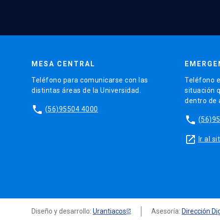
MESA CENTRAL
EMERGE
Teléfono para comunicarse con las
Teléfono e
distintas áreas de la Universidad.
situación 
dentro de
phone
(56)95504 4000
phone
(56)9
launch
Ir al 
Diseño y desarrollo:
Urantiacos
Asesoría:
Dirección Dig