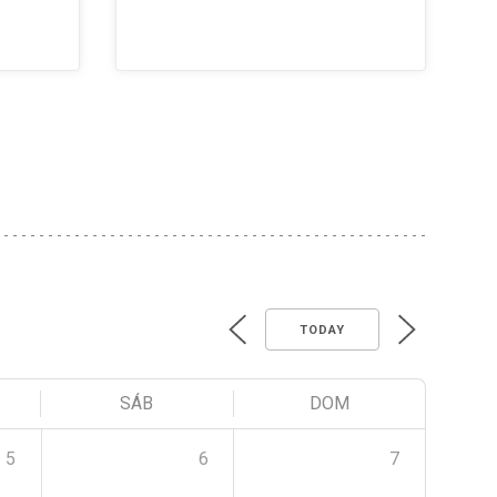
TODAY
SÁB
DOM
5
6
7