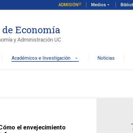
ADMISIÓN
Medios
arrow_drop_down
Biblio
o de Economía
nomía y Administración UC
Académicos e Investigación
Noticias
arrow_drop_down
 Cómo el envejecimiento