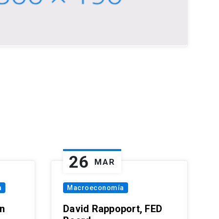
26
MAR
a
Macroeconomía
in
David Rappoport, FED