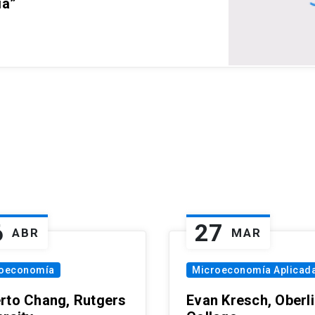
ia”
6
27
ABR
MAR
oeconomía
Microeconomía Aplicad
rto Chang, Rutgers
Evan Kresch, Oberl