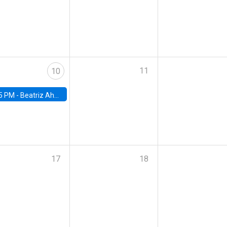
11
10
5 PM -
Beatriz Ahumada, PhD candidate, Universidad de Pittsburgh
17
18