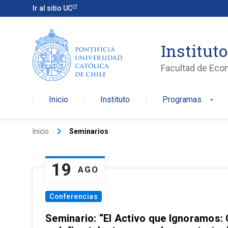
Ir al sitio UC
Institut
Facultad de Eco
Inicio
Instituto
Programas
arrow_drop_down
keyboard_arrow_right
Inicio
Seminarios
19
AGO
Conferencias
Seminario: “El Activo que Ignoramos: