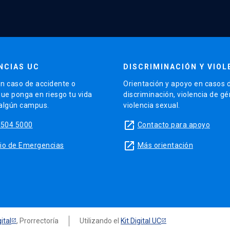
NCIAS UC
DISCRIMINACIÓN Y VIOL
n caso de accidente o
Orientación y apoyo en casos 
que ponga en riesgo tu vida
discriminación, violencia de g
 algún campus.
violencia sexual.
launch
5504 5000
Contacto para apoyo
launch
sitio de Emergencias
Más orientación
ital
, Prorrectoría
Utilizando el
Kit Digital UC