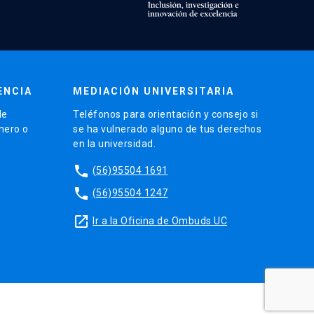
ENCIA
MEDIACIÓN UNIVERSITARIA
de
Teléfonos para orientación y consejo si
énero o
se ha vulnerado alguno de tus derechos
en la universidad.
phone
(56)95504 1691
phone
(56)95504 1247
launch
Ir a la Oficina de Ombuds UC