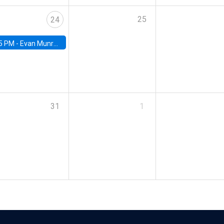
25
24
5 PM -
Evan Munro, Neyman Visiting Assistant Professor in the Department of Statistics at UC Berkeley
31
1