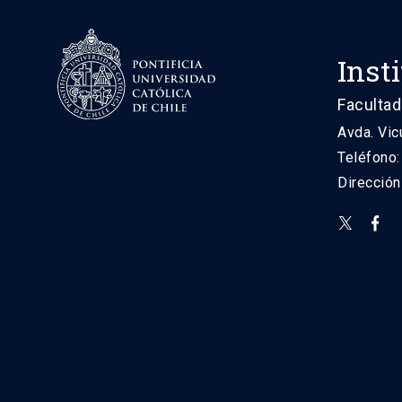
Inst
Facultad
Avda. Vic
Teléfono
Direcció