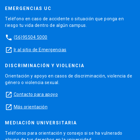
EMERGENCIAS UC
Teléfono en caso de accidente o situación que ponga en
riesgo tu vida dentro de algún campus.
phone
(56)95504 5000
launch
Ir al sitio de Emergencias
DISCRIMINACIÓN Y VIOLENCIA
Orientación y apoyo en casos de discriminación, violencia de
género o violencia sexual.
launch
Contacto para apoyo
launch
Más orientación
MEDIACIÓN UNIVERSITARIA
Teléfonos para orientación y consejo si se ha vulnerado
alguno de tus derechos en la universidad.