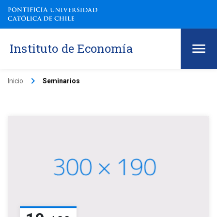
Instituto de Economía
keyboard_arrow_right
Inicio
Seminarios