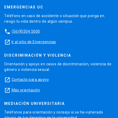
EMERGENCIAS UC
Teléfono en caso de accidente o situación que ponga en
riesgo tu vida dentro de algún campus.
phone
(56)95504 5000
launch
Ir al sitio de Emergencias
DISCRIMINACIÓN Y VIOLENCIA
Orientación y apoyo en casos de discriminación, violencia de
género o violencia sexual.
launch
Contacto para apoyo
launch
Más orientación
MEDIACIÓN UNIVERSITARIA
Teléfonos para orientación y consejo si se ha vulnerado
alguno de tus derechos en la universidad.