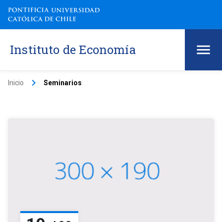
Instituto de Economía
keyboard_arrow_right
Inicio
Seminarios