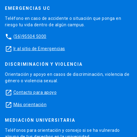
EMERGENCIAS UC
Teléfono en caso de accidente o situación que ponga en
riesgo tu vida dentro de algún campus.
phone
(56)95504 5000
launch
Ir al sitio de Emergencias
DISCRIMINACIÓN Y VIOLENCIA
Orientación y apoyo en casos de discriminación, violencia de
género o violencia sexual.
launch
Contacto para apoyo
launch
Más orientación
MEDIACIÓN UNIVERSITARIA
Teléfonos para orientación y consejo si se ha vulnerado
alguno de tus derechos en la universidad.