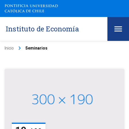
Instituto de Economía
keyboard_arrow_right
Inicio
Seminarios